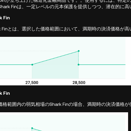
in
が立ち上げた構造化金融商品です。
。使用するには、特定
hark Finは、一定レベルの元本保護を提供しつつ、潜在的に
 Fin
rk Finとは、選択した価格範囲において、満期時の決済価格
 Fin
格範囲内の弱気相場のShark Finの場合、満期時の決済価