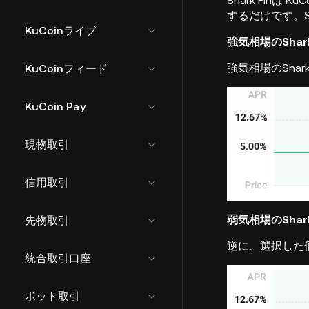
Shark Finは
KuCo
するだけです。S
KuCoinライブ
強気相場のShark
強気相場のSha
KuCoinフィード
KuCoin Pay
現物取引
信用取引
弱気相場のShark
先物取引
逆に、選択した価
統合取引口座
ボット取引