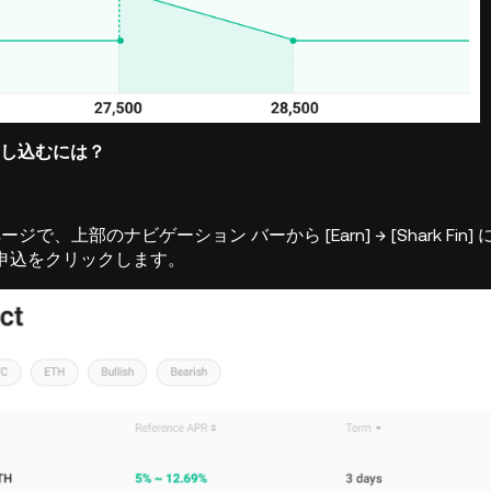
nを申し込むには？
ムページで、上部のナビゲーション バーから [Earn] → [Shar
申込をクリックします。