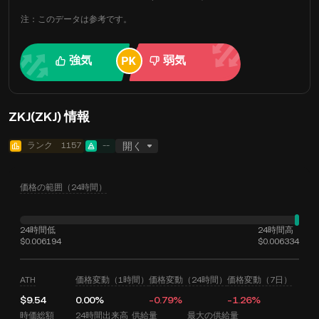
注：このデータは参考です。
強気
弱気
ZKJ(ZKJ) 情報
ランク
1157
--
開く
価格の範囲（24時間）
24時間低
24時間高
$0.006194
$0.006334
ATH
価格変動（1時間）
価格変動（24時間）
価格変動（7日）
$9.54
0.00%
-0.79%
-1.26%
時価総額
24時間出来高
供給量
最大の供給量