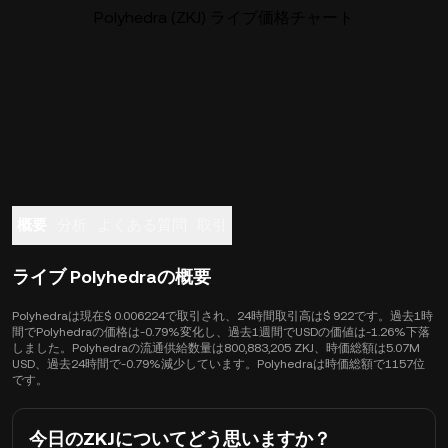
Polyhedra (ZKJ) ライブ価格チャート
概要
分析
よくある質問
取引
ライブ Polyhedraの概要
Polyhedraは現在$ 0.006224で取引され、24時間取引高は$ 922です。過去1時
間でPolyhedraの価格は-0.79%変化し、過去1週間でUSDの価値は-1.26%下落
しました。Polyhedraの流通供給数量は800,883,205 ZKJ、時価総額は5.07M
USD、過去24時間で-0.79%減少しています。Polyhedraは時価総額で1157位
です。
今日のZKJについてどう思いますか？