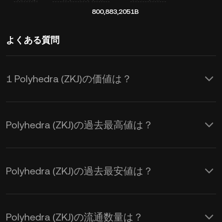
800,883,205
1B
よくある質問
1 Polyhedra (ZKJ)の価値は？
KuCoinはPolyhedra (ZKJ)に対してリア
ルタイムでのUSD価格更新を提供しま
Polyhedra (ZKJ)の過去最高値は？
す。Polyhedraの価格は需要と供給、お
よび市場心理の影響を受けます。
KuCoin計算機を使用して、
ZKJから
Polyhedra (ZKJ)の過去最安値は？
USD
へのリアルタイム交換レートを取
得できます。
Polyhedra (ZKJ)の流通数量は？