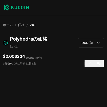
ホーム
/
価格
/
ZKJ
Polyhedraの価格
USD($)
(ZKJ)
$0.006224
0.00%
(
5分
)
1分
5分
15分
1時
8時
1日
1週