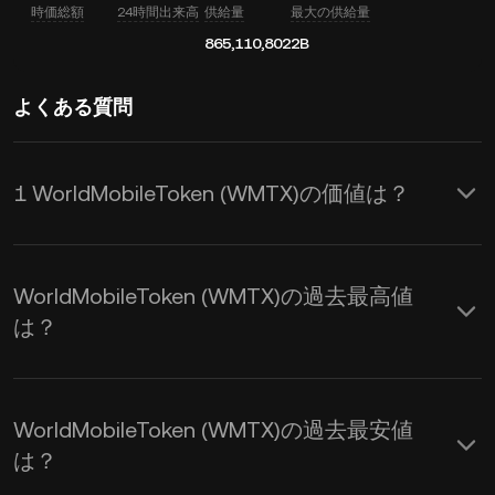
時価総額
24時間出来高
供給量
最大の供給量
865,110,802
2B
よくある質問
1 WorldMobileToken (WMTX)の価値は？
KuCoinはWorldMobileToken (WMTX)に
対してリアルタイムでのUSD価格更新
WorldMobileToken (WMTX)の過去最高値
を提供します。WorldMobileTokenの価
は？
格は需要と供給、および市場心理の影
響を受けます。 KuCoin計算機を使用
WorldMobileToken (WMTX)の過去最安値
して、
WMTXからUSD
へのリアルタイ
は？
ム交換レートを取得できます。