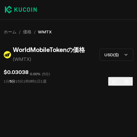
ホーム
/
価格
/
WMTX
WorldMobileTokenの価格
USD($)
(WMTX)
$0.03038
0.00%
(
5分
)
1分
5分
15分
1時
8時
1日
1週