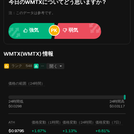
今日のWMTXについてどう思いますか？
注：このデータは参考です。
強気
弱気
WMTX(WMTX) 情報
ランク
548
--
開く
価格の範囲（24時間）
24時間低
24時間高
$0.0298
$0.03117
ATH
価格変動（1時間）
価格変動（24時間）
価格変動（7日）
$0.9795
+1.67%
+1.13%
+6.81%