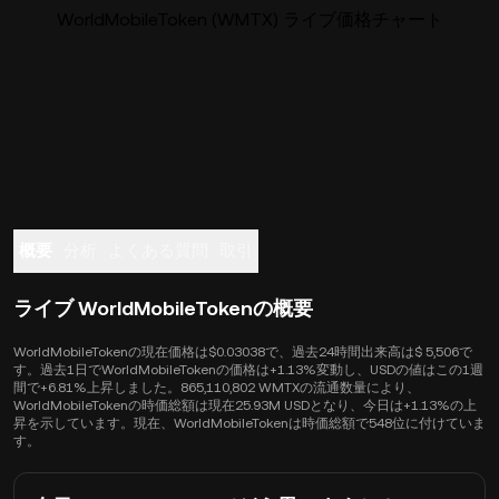
WorldMobileToken (WMTX) ライブ価格チャート
概要
分析
よくある質問
取引
ライブ WorldMobileTokenの概要
WorldMobileTokenの現在価格は$0.03038で、過去24時間出来高は$ 5,506で
す。過去1日でWorldMobileTokenの価格は+1.13%変動し、USDの値はこの1週
間で+6.81%上昇しました。865,110,802 WMTXの流通数量により、
WorldMobileTokenの時価総額は現在25.93M USDとなり、今日は+1.13%の上
昇を示しています。現在、WorldMobileTokenは時価総額で548位に付けていま
す。