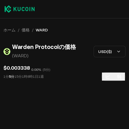
ホーム
/
価格
/
WARD
Warden Protocolの価格
USD($)
(WARD)
$0.003338
0.00%
(
5分
)
1分
5分
15分
1時
8時
1日
1週