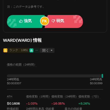
注：このデータは参考です。
強気
弱気
WARD(WARD) 情報
ランク
1951
--
開く
価格の範囲（24時間）
24時間低
24時間高
$0.003337
$0.00399
ATH
価格変動（1時間）
価格変動（24時間）
価格変動（7日）
$0.1606
-1.03%
-16.05%
+8.26%
時価総額
24時間出来高
供給量
最大の供給量