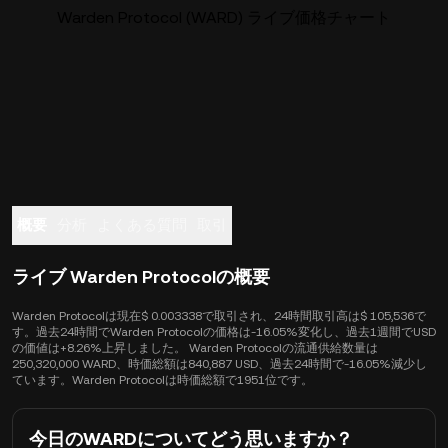
Warden Protocol (WARD) ライブ価格チャート
概要
分析
よくある質問
取引
ライブ Warden Protocolの概要
Warden Protocolは現在$ 0.003338で取引され、24時間取引高は$ 105,536で
す。過去24時間でWarden Protocolの価格は-16.05%変化し、過去1週間でUSD
の価値は+8.26%上昇しました。 Warden Protocolの流通供給数量は
250,320,000 WARD、時価総額は840,887 USD、過去24時間で-16.05%減少し
ています。Warden Protocolは時価総額で1951位です。
今日のWARDについてどう思いますか？