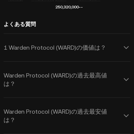
250,320,000
--
よくある質問
1 Warden Protocol (WARD)の価値は？
KuCoinはWarden Protocol (WARD)に対
してリアルタイムでのUSD価格更新を
Warden Protocol (WARD)の過去最高値
提供します。Warden Protocolの価格
は？
は需要と供給、および市場心理の影響
を受けます。 KuCoin計算機を使用し
Warden Protocol (WARD)の過去最安値
て、
WARDからUSD
へのリアルタイム
は？
交換レートを取得できます。