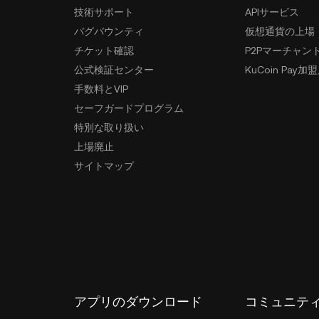
技術サポート
APIサービス
バグバウンティ
仮想通貨の上場
チケット確認
P2Pマーチャン
公式検証センター
KuCoin Pay加
手数料とVIP
セーフガードプログラム
特別な取り扱い
上場廃止
サイトマップ
アプリのダウンロード
コミュニテ