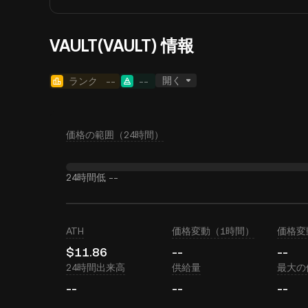
VAULT(VAULT) 情報
開く
ランク
--
--
価格の範囲（24時間）
24時間低
--
ATH
価格変動（1時間）
価格変
$11.86
--
--
24時間出来高
供給量
最大の
--
--
--