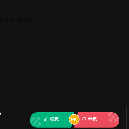
AULT) ライブ価格チャート
？
強気
弱気