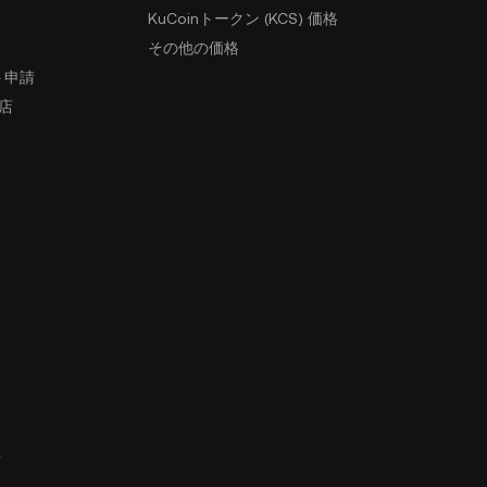
KuCoinトークン (KCS) 価格
その他の価格
ト申請
盟店
ィ