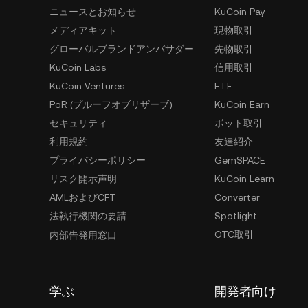
ニュースとお知らせ
KuCoin Pay
メディアキット
現物取引
グローバルブランドアンバサダー
先物取引
KuCoin Labs
信用取引
KuCoin Ventures
ETF
PoR (プルーフオブリザーブ)
KuCoin Earn
セキュリティ
ボット取引
利用規約
友達紹介
プライバシーポリシー
GemSPACE
リスク開示声明
KuCoin Learn
AMLおよびCFT
Converter
法執行機関の要請
Spotlight
OTC取引
内部告発用窓口
学ぶ
開発者向け