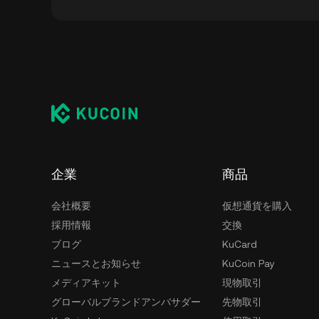
秘密鍵の管理を心配することなく、仮想通貨取引所の
管できます。 SIMPLIを保管する他の方法に
ルデバイス、デスクトップ)、ハードウェアウ
ス、ペーパーウォレットの使用があります。
企業
商品
会社概要
仮想通貨を購入
採用情報
交換
ブログ
KuCard
ニュースとお知らせ
KuCoin Pay
メディアキット
現物取引
グローバルブランドアンバサダー
先物取引