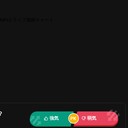
e (SIMPLI) ライブ価格チャート
？
強気
弱気