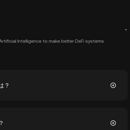
rtificial Intelligence to make better DeFi systems.
値は？
$0.01979です。 SIMPLIの現在価格は、過去最高値から--下がっ
は？