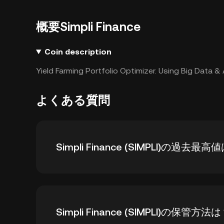
概要Simpli Finance
Coin description
Yield Farming Portfolio Optimizer. Using Big Data & A
よくある質問
Simpli Finance (SIMPLI)の過去最高
Simpli Finance (SIMPLI)の過去最高値は
Simpli Finance (SIMPLI)の保管方法
ています。