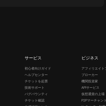
カストディアルウォレットにSimpli Financeを保
は、セルフカストディウォレット (Webブラウザー、モバイ
ォレット、サードパーティの仮想通貨カストディサービ
サービス
ビジネス
初心者向けガイド
アフィリエイト
ヘルプセンター
ブローカー
チケットを起票
機関投資家
技術サポート
APIサービス
バグバウンティ
仮想通貨の上場
チケット確認
P2Pマーチャン