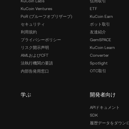
KuCoin Labs
信用取引
KuCoin Ventures
ETF
PoR (プルーフオブリザーブ)
KuCoin Earn
セキュリティ
ボット取引
利用規約
友達紹介
プライバシーポリシー
GemSPACE
リスク開示声明
KuCoin Learn
AMLおよびCFT
Converter
法執行機関の要請
Spotlight
OTC取引
内部告発用窓口
学ぶ
開発者向け
APIドキュメント
SDK
履歴データをダウン