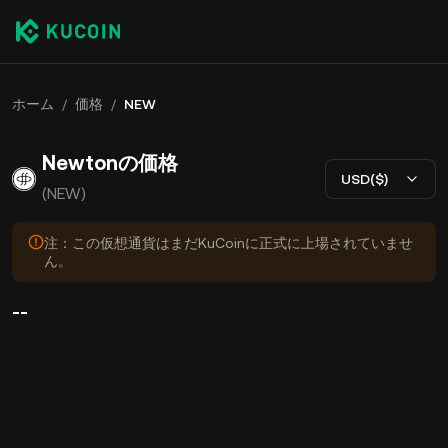
ホーム
/
価格
/
NEW
Newtonの価格
USD($)
(NEW)
注：この仮想通貨はまだKuCoinに正式に上場されていませ
ん。
--