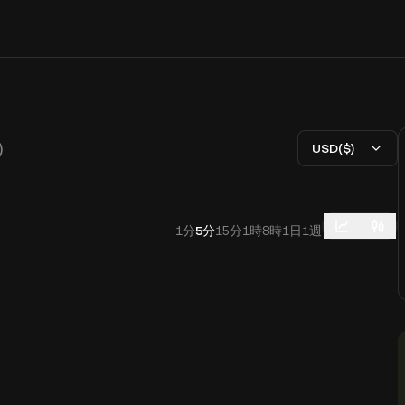
)
USD($)
1分
5分
15分
1時
8時
1日
1週