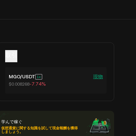
取引
MGO
/
USDT
現物
1
-7.74%
$0.008268
学んで稼ぐ
仮想通貨に関する知識を試して現金報酬を獲得
しましょう。