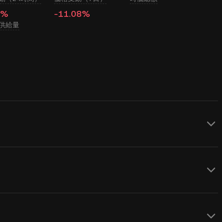
4%
-11.08%
供給量
(MGO)に対してリアルタイムでのUSD価格更新
rkの価格は需要と供給、および市場心理の影
使用して、
MGOからUSD
へのリアルタイ