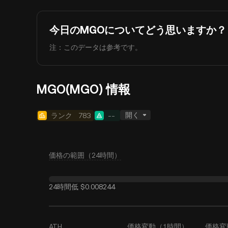
今日のMGOについてどう思いますか？
注：このデータは参考です。
MGO(MGO) 情報
開く
ランク
783
--
価格の範囲（24時間）
24時間低
$0.008244
ATH
価格変動（1時間）
価格変