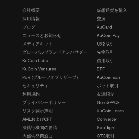
会社概要
仮想通貨を購入
採用情報
交換
ブログ
KuCard
ニュースとお知らせ
KuCoin Pay
メディアキット
現物取引
グローバルブランドアンバサダー
先物取引
KuCoin Labs
信用取引
KuCoin Ventures
ETF
PoR (プルーフオブリザーブ)
KuCoin Earn
セキュリティ
ボット取引
利用規約
友達紹介
プライバシーポリシー
GemSPACE
リスク開示声明
KuCoin Learn
AMLおよびCFT
Converter
法執行機関の要請
Spotlight
OTC取引
内部告発用窓口