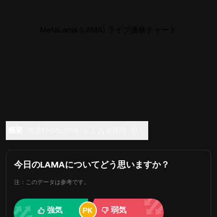
MetaLama (LAMA) ライブ価格チャート
概要
概要MetaLama
よくある質問
取引
今日のLAMAについてどう思いますか？
注：このデータは参考です。
強気
弱気