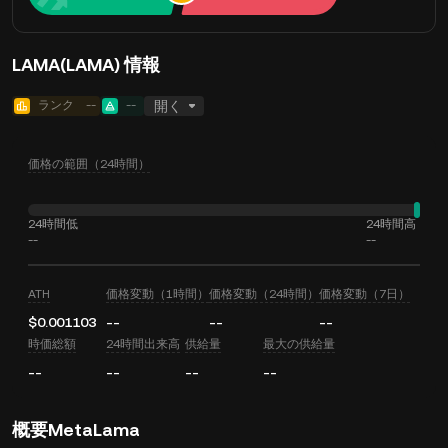
LAMA(LAMA) 情報
ランク
--
--
開く
価格の範囲（24時間）
24時間低
24時間高
--
--
ATH
価格変動（1時間）
価格変動（24時間）
価格変動（7日）
$0.001103
--
--
--
時価総額
24時間出来高
供給量
最大の供給量
--
--
--
--
概要MetaLama