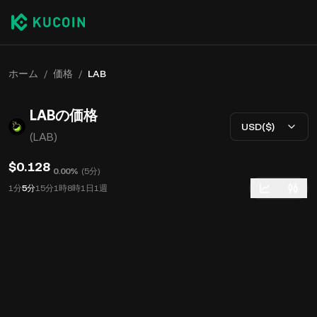
ホーム
/
価格
/
LAB
LABの価格
USD($)
(LAB)
$0.128
0.00%
(
5分
)
1分
5分
15分
1時
8時
1日
1週