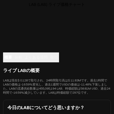
LAB (LAB) ライブ価格チャート
概要
分析
よくある質問
取引
ライブ LABの概要
LABは現在$ 0.128で取引され、24時間取引高は$ 11.83Mです。過去1時間で
LABの価格は-16.59%変化し、過去1週間でUSDの価値は-11.48%下落しまし
た。LABの流通供給数量は455,095,194 LAB、時価総額は58.81M USD、過去24
時間で-16.59%減少しています。LABは時価総額で297位です。
今日のLABについてどう思いますか？