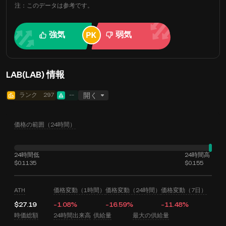
注：このデータは参考です。
強気
弱気
LAB(LAB) 情報
ランク
297
--
開く
価格の範囲（24時間）
24時間低
24時間高
$0.1135
$0.155
ATH
価格変動（1時間）
価格変動（24時間）
価格変動（7日）
$27.19
-1.08%
-16.59%
-11.48%
時価総額
24時間出来高
供給量
最大の供給量