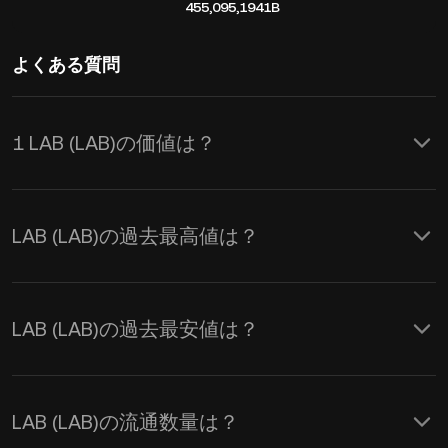
455,095,194
1B
よくある質問
1 LAB (LAB)の価値は？
KuCoinはLAB (LAB)に対してリアルタ
イムでのUSD価格更新を提供します。
LAB (LAB)の過去最高値は？
LABの価格は需要と供給、および市場
心理の影響を受けます。 KuCoin計算機
を使用して、
LABからUSD
へのリアル
LAB (LAB)の過去最安値は？
タイム交換レートを取得できます。
LAB (LAB)の流通数量は？