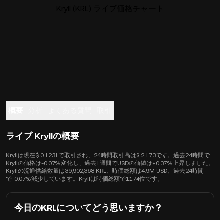
Kryll (KRL) ライブ価格チャート
概要
分析
よくある質問
取引
ライブ Kryllの概要
Kryllは現在$ 0.1231で取引され、24時間取引高は$ 2,173です。過去24時間で
Kryllの価格は-0.07%変化し、過去1週間でUSDの価値は+0.37%上昇しました。
Kryllの流通供給数量は39,902,368 KRL、時価総額は4.9M USD、過去24時間
で-0.07%減少しています。Kryllは時価総額で1174位です。
今日のKRLについてどう思いますか？