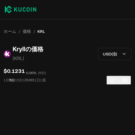
ホーム
/
価格
/
KRL
Kryllの価格
USD($)
(KRL)
$0.1231
0.00%
(
5分
)
1分
5分
15分
1時
8時
1日
1週