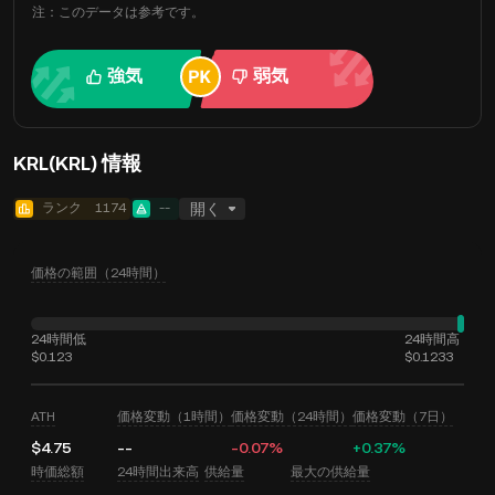
注：このデータは参考です。
強気
弱気
KRL(KRL) 情報
ランク
1174
--
開く
価格の範囲（24時間）
24時間低
24時間高
$0.123
$0.1233
ATH
価格変動（1時間）
価格変動（24時間）
価格変動（7日）
$4.75
--
-0.07%
+0.37%
時価総額
24時間出来高
供給量
最大の供給量