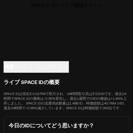
SPACE ID (ID) ライブ価格チャート
概要
分析
よくある質問
取引
ライブ SPACE IDの概要
SPACE IDは現在$ 0.02756で取引され、24時間取引高は$ 5,530です。過去24
時間でSPACE IDの価格は-0.36%変化し、過去1週間でUSDの価値は+1.84%上
昇しました。 SPACE IDの流通供給数量は1.48B ID、時価総額は40.76M USD、
過去24時間で-0.36%減少しています。SPACE IDは時価総額で392位です。
今日のIDについてどう思いますか？