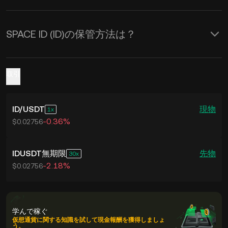
SPACE ID (ID)の保管方法は？
取引
ID
/
USDT
現物
1
-0.36%
$0.02756
IDUSDT無期限
先物
30
-2.18%
$0.02756
学んで稼ぐ
仮想通貨に関する知識を試して現金報酬を獲得しましょ
う。