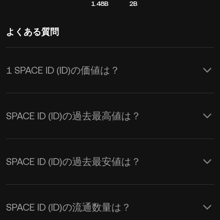
1.48B
2B
よくある質問
1 SPACE ID (ID)の価値は？
KuCoinはSPACE ID (ID)に対してリアル
タイムでのUSD価格更新を提供しま
SPACE ID (ID)の過去最高値は？
す。SPACE IDの価格は需要と供給、お
よび市場心理の影響を受けます。
KuCoin計算機を使用して、
IDからUSD
SPACE ID (ID)の過去最安値は？
へのリアルタイム交換レートを取得で
きます。
SPACE ID (ID)の流通数量は？