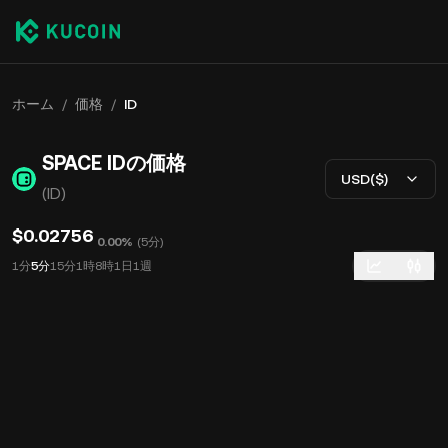
ホーム
/
価格
/
ID
SPACE IDの価格
USD($)
(ID)
$0.02756
0.00%
(
5分
)
1分
5分
15分
1時
8時
1日
1週