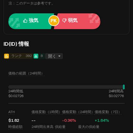
注：このデータは参考です。
強気
弱気
ID(ID) 情報
ランク
392
B
開く
価格の範囲（24時間）
24時間低
24時間高
$0.02726
$0.02776
ATH
価格変動（1時間）
価格変動（24時間）
価格変動（7日）
$1.82
--
-0.36%
+1.84%
時価総額
24時間出来高
供給量
最大の供給量