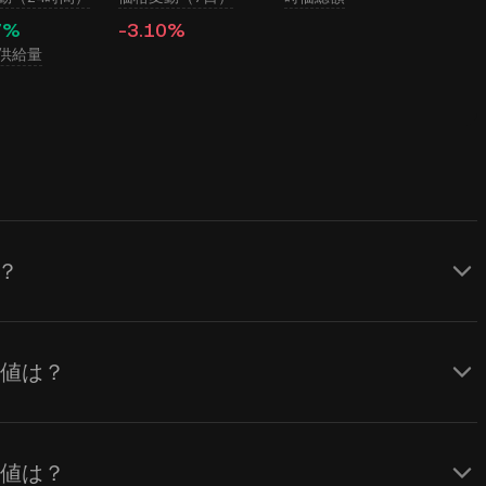
7%
-3.10%
供給量
は？
 Token (HSK)に対してリアルタイムでのUSD価
atform Tokenの価格は需要と供給、およ
最高値は？
Coin計算機を使用して、
HSKからUSD
へ
できます。
最安値は？