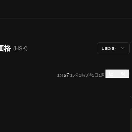
の価格
(HSK)
USD($)
1分
5分
15分
1時
8時
1日
1週