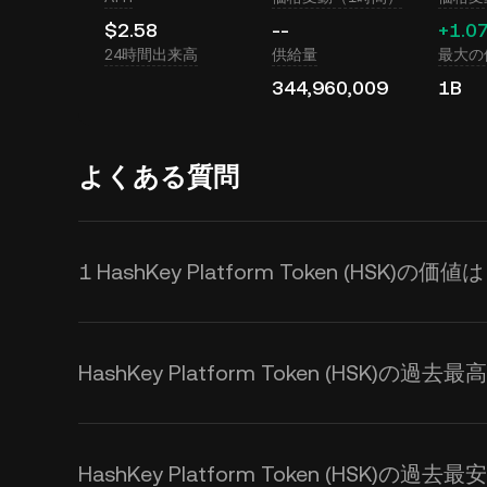
$2.58
--
+1.0
24時間出来高
供給量
最大の
344,960,009
1B
よくある質問
1 HashKey Platform Token (HSK)の価値
KuCoinはHashKey Platform
格更新を提供します。HashKey Pl
HashKey Platform Token (HSK)の過去
び市場心理の影響を受けます。 Ku
のリアルタイム交換レートを取得
HashKey Platform Token (HSK)の過去