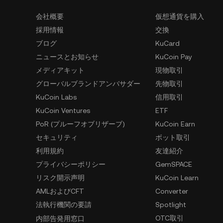
会社概要
仮想通貨を購入
採用情報
交換
ブログ
KuCard
ニュースとお知らせ
KuCoin Pay
メディアキット
現物取引
グローバルブランドアンバサダー
先物取引
KuCoin Labs
信用取引
KuCoin Ventures
ETF
PoR (プルーフオブリザーブ)
KuCoin Earn
セキュリティ
ボット取引
利用規約
友達紹介
プライバシーポリシー
GemSPACE
リスク開示声明
KuCoin Learn
AMLおよびCFT
Converter
法執行機関の要請
Spotlight
OTC取引
内部告発用窓口