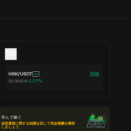
取引
HSK
/
USDT
現物
1
+1.07%
$0.08424
学んで稼ぐ
仮想通貨に関する知識を試して現金報酬を獲得
しましょう。