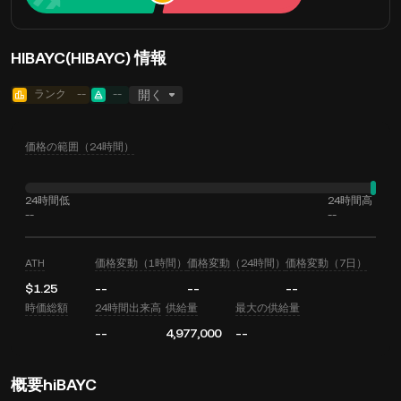
HIBAYC(HIBAYC) 情報
ランク
--
--
開く
価格の範囲（24時間）
24時間低
24時間高
--
--
ATH
価格変動（1時間）
価格変動（24時間）
価格変動（7日）
$1.25
--
--
--
時価総額
24時間出来高
供給量
最大の供給量
--
4,977,000
--
概要hiBAYC