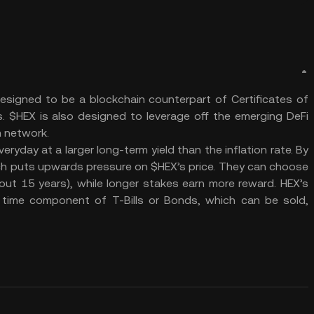
signed to be a blockchain counterpart of Certificates of
ts. $HEX is also designed to leverage off the emerging DeFi
m network.
ryday at a larger long-term yield than the inflation rate. By
ich puts upwards pressure on $HEX’s price. They can choose
out 15 years), while longer stakes earn more reward. HEX’s
 time component of T-Bills or Bonds, which can be sold,