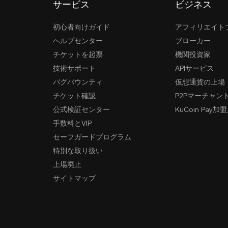
サービス
ビジネス
初心者向けガイド
アフィリエイト
ヘルプセンター
ブローカー
チケットを起票
機関投資家
技術サポート
APIサービス
バグバウンティ
仮想通貨の上場
チケット確認
P2Pマーチャン
公式検証センター
KuCoin Pay加
手数料とVIP
セーフガードプログラム
特別な取り扱い
上場廃止
サイトマップ