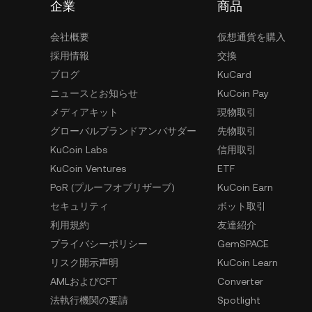
企業
商品
会社概要
仮想通貨を購入
採用情報
交換
ブログ
KuCard
ニュースとお知らせ
KuCoin Pay
メディアキット
現物取引
グローバルブランドアンバサダー
先物取引
KuCoin Labs
信用取引
KuCoin Ventures
ETF
PoR (プルーフオブリザーブ)
KuCoin Earn
セキュリティ
ボット取引
利用規約
友達紹介
プライバシーポリシー
GemSPACE
リスク開示声明
KuCoin Learn
AMLおよびCFT
Converter
法執行機関の要請
Spotlight