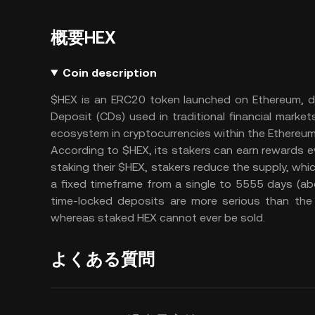
概要HEX
Coin description
$HEX is an ERC20 token launched on Ethereum, de
Deposit (CDs) used in traditional financial marke
ecosystem in cryptocurrencies within the Ethereu
According to $HEX, its stakers can earn rewards eve
staking their $HEX, stakers reduce the supply, wh
a fixed timeframe from a single to 5555 days (ab
time-locked deposits are more serious than the
whereas staked HEX cannot ever be sold.
よくある質問