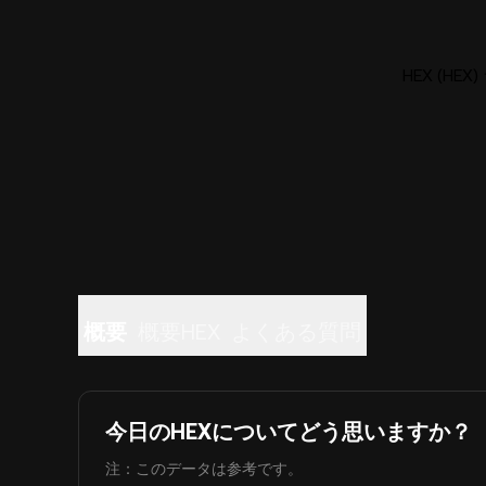
HEX (H
概要
概要HEX
よくある質問
今日のHEXについてどう思いますか？
注：このデータは参考です。