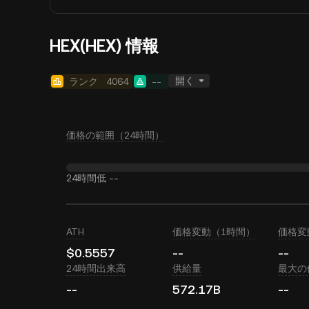
HEX(HEX) 情報
開く
ランク
4064
--
価格の範囲（24時間）
24時間低
--
ATH
価格変動（1時間）
価格変
$0.5557
--
--
24時間出来高
供給量
最大の
--
572.17B
--