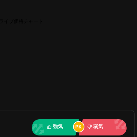
EX) ライブ価格チャート
強気
弱気