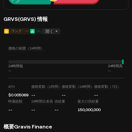
GRVS(GRVS) 情報
ランク
--
--
開く
価格の範囲（24時間）
24時間低
24時間高
--
--
ATH
価格変動（1時間）
価格変動（24時間）
価格変動（7日）
$0.005069
--
--
--
時価総額
24時間出来高
供給量
最大の供給量
--
--
--
150,000,000
概要Gravis Finance