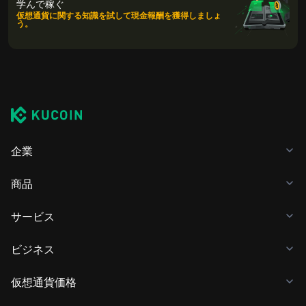
学んで稼ぐ
保管する他の方法には、セルフカストディウォレット (Webブ
仮想通貨に関する知識を試して現金報酬を獲得しましょ
う。
ラウザー、モバイルデバイス、デスクトップ)、ハードウェア
ウォレット、サードパーティの仮想通貨カストディサービス、
ペーパーウォレットの使用があります。
企業
商品
サービス
ビジネス
仮想通貨価格