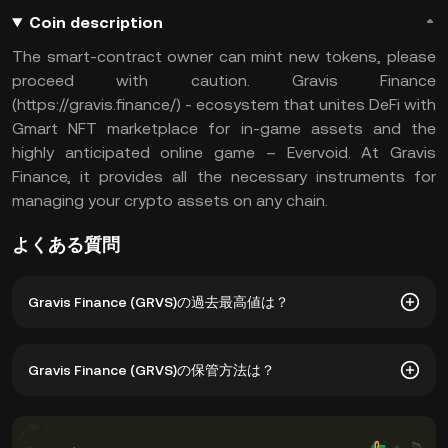
Coin description
The smart-contract owner can mint new tokens, please
proceed with caution. Gravis Finance
(https://gravis.finance/) - ecosystem that unites DeFi with
Gmart NFT marketplace for in-game assets and the
highly anticipated online game – Evervoid. At Gravis
Finance, it provides all the necessary instruments for
managing your crypto assets on any chain.
よくある質問
Gravis Finance (GRVS)の過去最高値は？
Gravis Finance (GRVS)の過去最高値は$0.005069です。
Gravis Finance (GRVS)の保管方法は？
GRVSの現在価格は、過去最高値から--下がっています。
秘密鍵の管理を心配することなく、仮想通貨取引所のカストデ
ィアルウォレットにGravis Financeを保管できます。 GRVSを