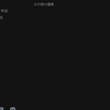
その他の価格
ト申請
盟店
ィ