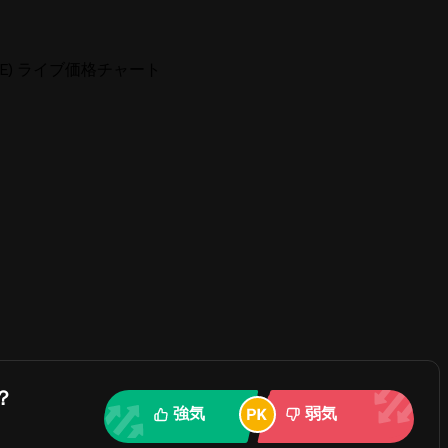
ENRE) ライブ価格チャート
？
強気
弱気