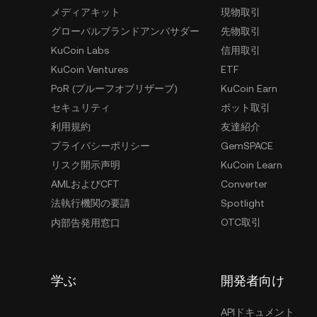
メディアキット
現物取引
グローバルブランドアンバサダー
先物取引
KuCoin Labs
信用取引
KuCoin Ventures
ETF
PoR (プルーフオブリザーブ)
KuCoin Earn
セキュリティ
ボット取引
利用規約
友達紹介
プライバシーポリシー
GemSPACE
リスク開示声明
KuCoin Learn
AMLおよびCFT
Converter
法執行機関の要請
Spotlight
OTC取引
内部告発用窓口
学ぶ
開発者向け
APIドキュメント