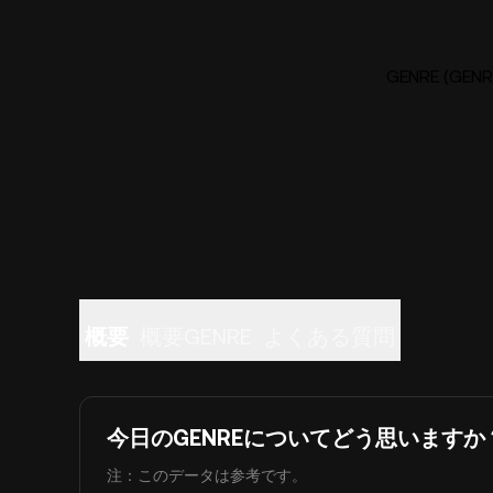
GENRE (G
概要
概要GENRE
よくある質問
今日のGENREについてどう思いますか
注：このデータは参考です。