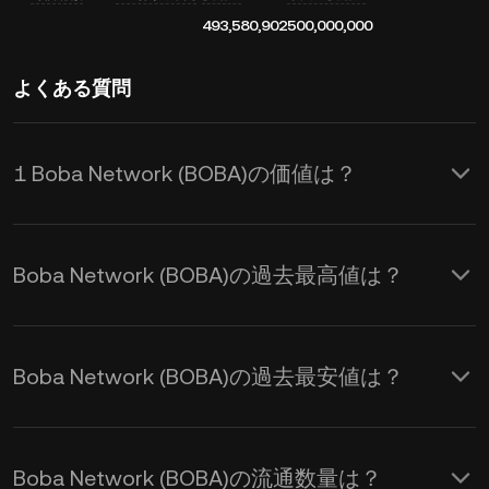
493,580,902
500,000,000
よくある質問
1 Boba Network (BOBA)の価値は？
KuCoinはBoba Network (BOBA)に対し
てリアルタイムでのUSD価格更新を提
Boba Network (BOBA)の過去最高値は？
供します。Boba Networkの価格は需
要と供給、および市場心理の影響を受
けます。 KuCoin計算機を使用して、
Boba Network (BOBA)の過去最安値は？
BOBAからUSD
へのリアルタイム交換
レートを取得できます。
Boba Network (BOBA)の流通数量は？