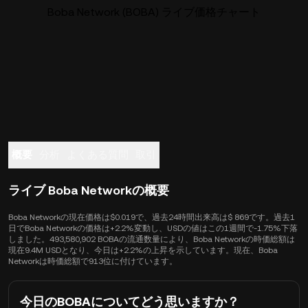
Boba Network (BOBA) ライブ価格チャート
概要
分析
よくある質問
取引
ライブ Boba Networkの概要
Boba Networkの現在価格は$0.019で、過去24時間出来高は$ 869です。過去1
日でBoba Networkの価格は+2.2%変動し、USDの値はこの1週間で-1.75%下落
しました。493,580,902 BOBAの流通数量により、Boba Networkの時価総額は
現在9.4M USDとなり、今日は+2.2%の上昇を示しています。現在、Boba
Networkは時価総額で913位に付けています。
今日のBOBAについてどう思いますか？