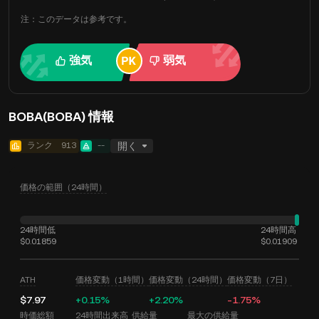
注：このデータは参考です。
強気
弱気
BOBA(BOBA) 情報
ランク
913
--
開く
価格の範囲（24時間）
24時間低
24時間高
$0.01859
$0.01909
ATH
価格変動（1時間）
価格変動（24時間）
価格変動（7日）
$7.97
+0.15%
+2.20%
-1.75%
時価総額
24時間出来高
供給量
最大の供給量