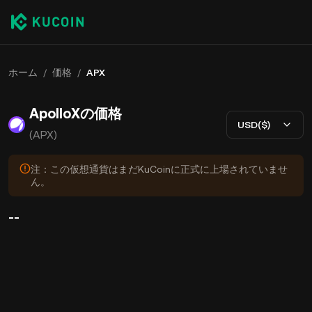
ホーム
/
価格
/
APX
ApolloXの価格
USD($)
(APX)
注：この仮想通貨はまだKuCoinに正式に上場されていませ
ん。
--