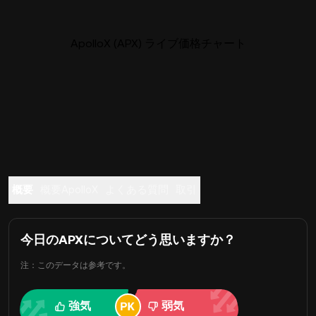
ApolloX (APX) ライブ価格チャート
概要
概要ApolloX
よくある質問
取引
今日のAPXについてどう思いますか？
注：このデータは参考です。
強気
弱気