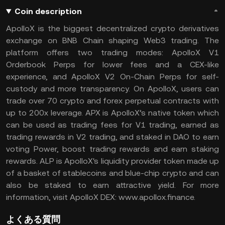
Coin description
ApolloX is the biggest decentralized crypto derivatives
exchange on BNB Chain shaping Web3 trading. The
platform offers two trading modes: ApolloX V1
Orderbook Perps for lower fees and a CEX-like
experience, and ApolloX V2 On-Chain Perps for self-
custody and more transparency. On ApolloX, users can
trade over 70 crypto and forex perpetual contracts with
up to 200x leverage. APX is ApolloX’s native token which
can be used as trading fees for V1 trading, earned as
trading rewards in V2 trading, and staked in DAO to earn
voting Power, boost trading rewards and earn staking
rewards. ALP is ApolloX's liquidity provider token made up
of a basket of stablecoins and blue-chip crypto and can
also be staked to earn attractive yield. For more
information, visit ApolloX DEX: www.apollox.finance.
よくある質問