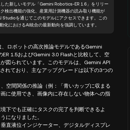
た新しいモデル「Gemini Robotics-ER 1.6」をリリー
スク検出機能の強化、産業用計測機器の読み取り機能が
e AI Studioを通じてこのモデルにアクセスできます。この
動化におけるAI統合の最新動向を強調しています。
indは、ロボットの高次推論モデルであるGemini
R 1.5およびGemini 3.0 Flashと比較して、空
られています。このモデルは、Gemini API
者に公開されており、主なアップグレードは以下の3つの
ント、空間関係の推論（例：「青いカップに収まる
計画に使用でき、画像内に存在しない物体への指
的環境下でも正確にタスクの完了を判断できるよ
ようになりました。
計、垂直液位インジケーター、デジタルディスプレ