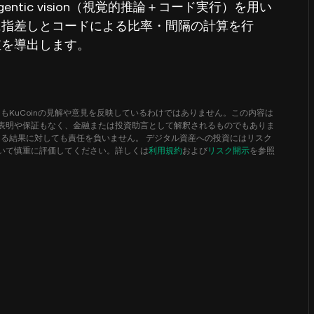
tic vision（視覚的推論＋コード実行）を用い
に指差しとコードによる比率・間隔の計算を行
値を導出します。
もKuCoinの見解や意見を反映しているわけではありません。この内容は
表明や保証もなく、金融または投資助言として解釈されるものでもありま
かなる結果に対しても責任を負いません。 デジタル資産への投資にはリスク
いて慎重に評価してください。詳しくは
利用規約
および
リスク開示
を参照