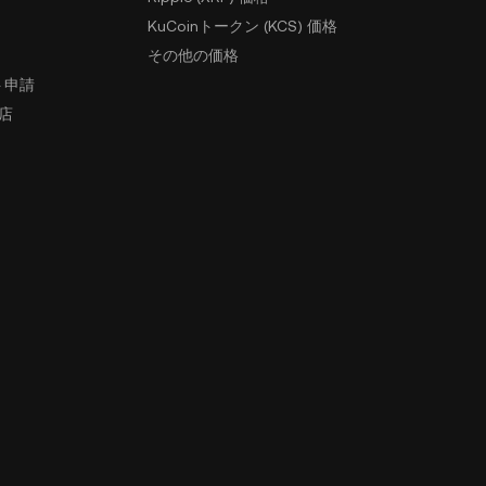
KuCoinトークン (KCS) 価格
その他の価格
ト申請
盟店
ィ