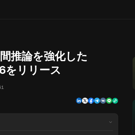
d、空間推論を強化した
R 1.6をリリース
41