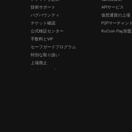
技術サポート
APIサービス
バグバウンティ
仮想通貨の上場
チケット確認
P2Pマーチャン
公式検証センター
KuCoin Pay加
手数料とVIP
セーフガードプログラム
特別な取り扱い
上場廃止
サイトマップ
アプリのダウンロード
コミュニテ