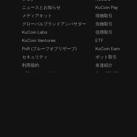
ニュースとお知らせ
KuCoin Pay
メディアキット
現物取引
グローバルブランドアンバサダー
先物取引
KuCoin Labs
信用取引
KuCoin Ventures
ETF
PoR (プルーフオブリザーブ)
KuCoin Earn
セキュリティ
ボット取引
利用規約
友達紹介
プライバシーポリシー
GemSPACE
リスク開示声明
KuCoin Learn
AMLおよびCFT
Converter
法執行機関の要請
Spotlight
OTC取引
内部告発用窓口
学ぶ
開発者向け