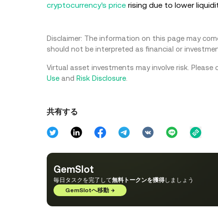
cryptocurrency's price
rising due to lower liquidi
Disclaimer: The information on this page may come 
should not be interpreted as financial or investmen
Virtual asset investments may involve risk. Please 
Use
and
Risk Disclosure
.
共有する
GemSlot
毎日タスクを完了して
無料トークンを獲得
しましょう
GemSlotへ移動
→