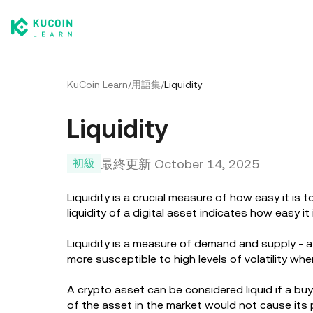
KuCoin Learn
/
用語集
/
Liquidity
Liquidity
最終更新
October 14, 2025
初級
Liquidity is a crucial measure of how easy it is
liquidity of a digital asset indicates how easy it 
Liquidity is a measure of demand and supply - a m
more susceptible to high levels of volatility wh
A crypto asset can be considered liquid if a buye
of the asset in the market would not cause its