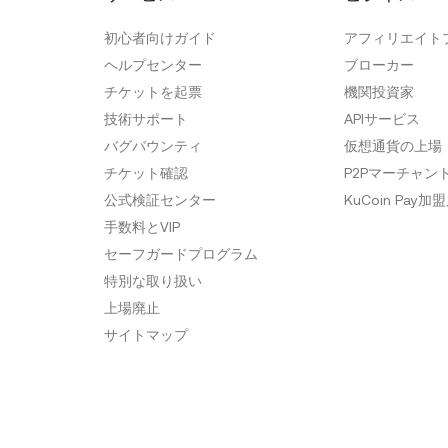
初心者向けガイド
アフィリエイト
ヘルプセンター
ブローカー
チケットを起票
機関投資家
技術サポート
APIサービス
バグバウンティ
仮想通貨の上場
チケット確認
P2Pマーチャン
公式検証センター
KuCoin Pay加
手数料とVIP
セーフガードプログラム
特別な取り扱い
上場廃止
サイトマップ