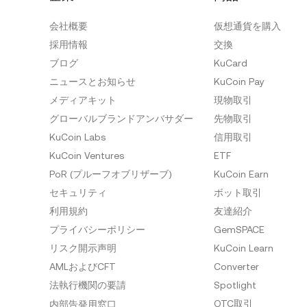
会社概要
仮想通貨を購入
採用情報
交換
ブログ
KuCard
ニュースとお知らせ
KuCoin Pay
メディアキット
現物取引
グローバルブランドアンバサダー
先物取引
KuCoin Labs
信用取引
KuCoin Ventures
ETF
PoR (プルーフオブリザーブ)
KuCoin Earn
セキュリティ
ボット取引
利用規約
友達紹介
プライバシーポリシー
GemSPACE
リスク開示声明
KuCoin Learn
AMLおよびCFT
Converter
法執行機関の要請
Spotlight
OTC取引
内部告発用窓口