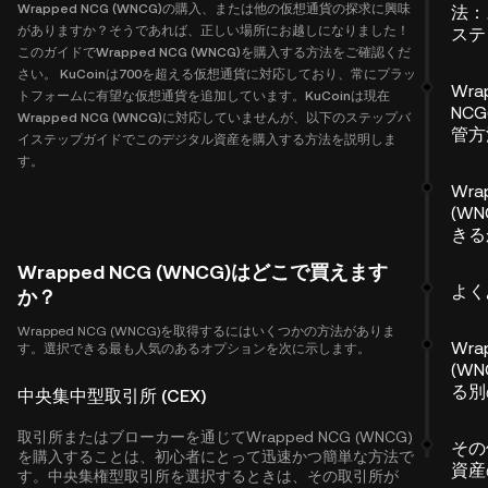
Wrapped NCG (WNCG)の購入、または他の仮想通貨の探求に興味
法：
がありますか？そうであれば、正しい場所にお越しになりました！
ステ
このガイドでWrapped NCG (WNCG)を購入する方法をご確認くだ
さい。 KuCoinは700を超える仮想通貨に対応しており、常にプラッ
Wra
トフォームに有望な仮想通貨を追加しています。KuCoinは現在
NCG
Wrapped NCG (WNCG)に対応していませんが、以下のステップバ
管方
イステップガイドでこのデジタル資産を購入する方法を説明しま
す。
Wra
(W
きる
Wrapped NCG (WNCG)はどこで買えます
よく
か？
Wrapped NCG (WNCG)を取得するにはいくつかの方法がありま
Wra
す。選択できる最も人気のあるオプションを次に示します。
(W
る別
中央集中型取引所 (CEX)
取引所またはブローカーを通じてWrapped NCG (WNCG)
その
を購入することは、初心者にとって迅速かつ簡単な方法で
資産
す。中央集権型取引所を選択するときは、その取引所が