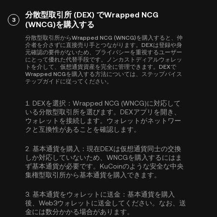
分散型取引所 (DEX) でWrapped NCG
3
(WNCG)を購入する
分散型取引所からWrapped NCG (WNCG)を購入すると、仲
介者を介さずに直接売り手とつながります。DEXは登録や身
元確認の要件がないため、プライバシーを重視するユーザー
にとって優れた代替手段です。ノンカストディアルウォレッ
トを介して、仮想通貨資産を完全に管理できます。DEXで
Wrapped NCGを購入する方法については、ステップバイス
テップガイドに従ってください。
1.
DEXを選択：
Wrapped NCG (WNCG)に対応して
いる分散型取引所を選びます。DEXアプリを開き、
ウォレットを接続します。ウォレットがネットワー
クと互換性があることを確認します。
2.
基本通貨を購入：
現在DEXは仮想通貨同士の交換
しか対応していないため、WNCGを購入するにはま
ず基本通貨が必要です。KuCoinのような安全な中央
集権型取引所から
基本通貨を購入
できます。
3.
基本通貨をウォレットに送金：
基本通貨を購入
後、Web3ウォレットに送金してください。なお、送
金には数分かかる場合があります。