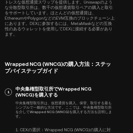
トレスな仮想通貨スワップを提供します。Uniswapのよう
な分散型取引所は、数千の仮想通貨取引ペアの購入と取引
をサポートしています。ほとんどの仮想通貨は、
Ethereum
や
Polygon
などのEVM互換のブロックチェーン上
にあります。DEXに参加するには、MetaMaskなどの互換
性のあるウォレットを使用してDEXに接続する必要があり
ます。
Wrapped NCG (WNCG)の購入方法：ステッ
プバイステップガイド
中央集権型取引所でWrapped NCG
1
(WNCG)を購入する
中央集権型取引所は、仮想通貨を購入、保管、取引する最も
シンプルで一般的な方法です。ここでは、中央集権型取引所
を介してWrapped NCG (WNCG)を購入する方法を説明しま
す。
1.
CEXの選択：
Wrapped NCG (WNCG)の購入に対