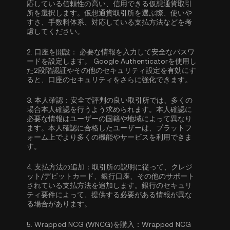
応している信頼性の高い、信用できる仮想通貨取引
所を選択します。仮想通貨取引所を選ぶ際、使いや
すさ、手数料体系、対応している支払方法などを考
慮してください。
2.
口座を開設：
必要な情報を入力して安全なパスワ
ードを設定します。
Google Authenticatorを使用し
た2段階認証
やその他のセキュリティ設定を有効にす
ると、口座のセキュリティをさらに強化できます。
3.
本人確認：
安全で評判の良い取引所では、多くの
場合
本人確認
を行うよう求められます。本人確認に
必要な情報はユーザーの国籍や地域によって異なり
ます。本人確認に合格したユーザーは、プラットフ
ォーム上でより多くの機能やサービスを利用できま
す。
4.
支払方法の追加：
取引所の説明に従って、クレジ
ット/デビットカード、銀行口座、その他のサポート
されている支払方法を追加します。銀行のセキュリ
ティ要件によって、提供する必要がある情報が異な
る場合があります。
5.
Wrapped NCG (WNCG)を購入：
Wrapped NCG