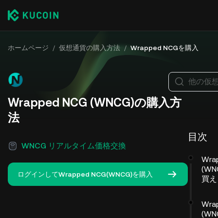
ホームページ
/
仮想通貨の購入方法
/
Wrapped NCGを購入
他の仮
Wrapped NCG (WNCG)の購入方
法
目次
WNCG リアルタイム価格交換
Wra
(W
ログインしてWrapped NCG(WNCG)を購入
買え
Wra
(W