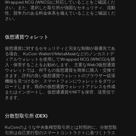
Wrapped NCG (WNCG)に対応していることをご確認くだ
さい。また、選択した取引所が強固なセキュリティ、流動
性、競争力のある料金体系を備えていることをご確認くだ
さい。
仮想通貨ウォレット
仮想通貨に対するセキュリティと完全な制御が最優先であ
る場合、
KuCoin Wallet
やMetaMaskなどのノンカストデ
ィアルウォレットを使用してWrapped NCG (WNCG)を購
入・保管することをお勧めします。 主要なWeb3仮想通貨
ウォレットでは、何千もの仮想通貨を簡単に購入・交換で
きます。評判の良い仮想通貨ウォレットのブラウザー拡張
機能を見つけるか、スマートフォンにウォレットをダウン
ロードします。既存の仮想通貨ウォレットアドレスを作成
またはインポートし、仮想通通貨やNFTを保管、送受信で
きます。
分散型取引所 (DEX)
KuCoinのような中央集権型取引所とは対照的に、分散型取
引所は自己実行型のスマートコントラクトに基づくトラス