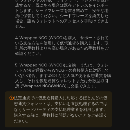
3.
ウォレットの作成：
ウォレットアドレスを新規作
成するか、既にある場合は既存アドレスをインポー
トします。シードフレーズを書き留めて、安全な場
所に保管してください。シードフレーズを紛失した
場合、誰もウォレットへのアクセスを手助けできま
せん。
4.
Wrapped NCG (WNCG)を購入：
サポートされて
いる支払方法を使用して仮想通貨を購入します。取
引所の手数料よりも高い場合があるため手数料をご
確認ください。
5.
Wrapped NCG (WNCG)に交換：
または、ウォレ
ットが法定通貨からWNCGへの直接購入に対応して
いない場合、まずUSDTなど人気のある仮想通貨を購
入し、それを仮想通貨ウォレットまたは分散型取引
所でWrapped NCG(WNCG)に交換できます。
法定通貨での仮想通貨購入に対応するほとんどの仮
想通貨ウォレットは、支払いを直接処理するのでは
なくサードパーティの支払処理業者を利用します。
購入する前に、手数料に問題がないことをご確認く
ださい。