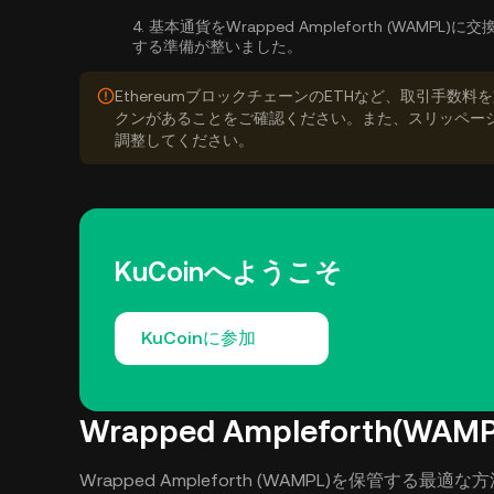
4.
基本通貨をWrapped Ampleforth (WAMPL)に交
する準備が整いました。
EthereumブロックチェーンのETHなど、取引手
クンがあることをご確認ください。また、スリッペー
調整してください。
KuCoinへようこそ
KuCoinに参加
Wrapped Ampleforth(W
Wrapped Ampleforth (WAMPL)を保管