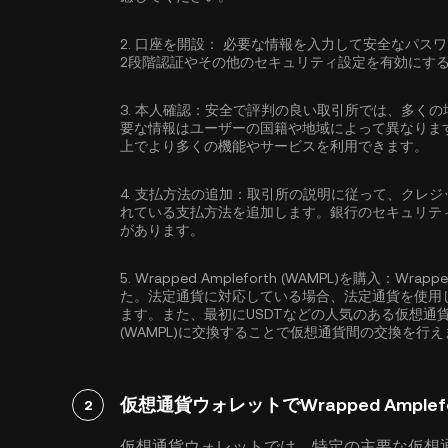
2.
口座を開設：
必要な情報を入力して安全なパス
2段階認証
やその他のセキュリティ設定を有効にす
3.
本人確認：
安全で評判の良い取引所では、多くの
要な情報はユーザーの国籍や地域によって異なりま
上でより多くの機能やサービスを利用できます。
4.
支払方法の追加：
取引所の説明に従って、クレジ
れている支払方法を追加します。銀行のセキュリテ
があります。
5.
Wrapped Ampleforth (WAMPL)を購入：
Wrapp
た。法定通貨に対応している場合、法定通貨を使用してWrap
ます。また、最初に
USDT
などの人気のある仮想通貨を購
(WAMPL)に交換することで仮想通貨間の交換を行
仮想通貨ウォレットでWrapped Amplefo
2
仮想通貨ウォレットでは、特定の主要な仮想