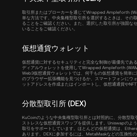
取引所またはブローカーを通じてWrapped Amplefort
単な方法です。中央集権型取引所を選択するときは、その取引所がWr
ることをご確認ください。また、選択した取引所が強固な
いることをご確認ください。
仮想通貨ウォレット
仮想通貨に対するセキュリティと完全な制御が最優先であ
ディアルウォレットを使用してWrapped Ampleforth 
Web3仮想通貨ウォレットでは、何千もの仮想通貨を簡単
のブラウザー拡張機能を見つけるか、スマートフォンにウ
ットアドレスを作成またはインポートし、仮想通通貨やNF
分散型取引所 (DEX)
KuCoinのような中央集権型取引所とは対照的に、分散型
ストレスな仮想通貨スワップを提供します。Uniswapの
取引をサポートしています。ほとんどの仮想通貨は、
Ether
あります。DEXに参加するには、MetaMaskなどの互換