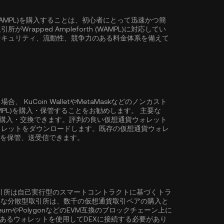
h (WAMPL)を購入することは、初心者にとって迅速かつ簡
apped Ampleforth (WAMPL)に対応してい
セキュリティ、流動性、競争力のある料金体系を備えて
る場合、
KuCoin Wallet
やMetaMaskなどのノンカスト
(WAMPL)を購入・保管することをお勧めします。 主要な
に購入・交換できます。評判の良い仮想通貨ウォレット
ォレットをダウンロードします。既存の仮想通貨ウォレ
Tを保管、送受信できます。
取引所は自己実行型のスマートコントラクトに基づくトラ
ような分散型取引所は、数千の仮想通貨取引ペアの購入と
eum
や
Polygon
などのEVM互換のブロックチェーン上に
性のあるウォレットを使用してDEXに接続する必要があり