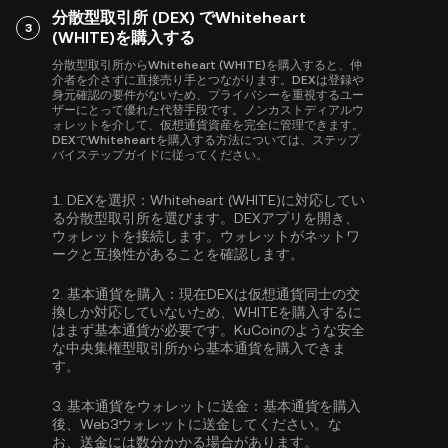
分散型取引所 (DEX) でWhiteheart
3
(WHITE)を購入する
分散型取引所からWhiteheart (WHITE)を購入すると、仲
介者を介さずに直接売り手とつながります。DEXは登録や
身元確認の要件がないため、プライバシーを重視するユー
ザーにとって優れた代替手段です。ノンカストディアルウ
ォレットを介して、仮想通貨資産を完全に管理できます。
DEXでWhiteheartを購入する方法については、ステップ
バイステップガイドに従ってください。
1.
DEXを選択：
Whiteheart (WHITE)に対応してい
る分散型取引所を選びます。DEXアプリを開き、
ウォレットを接続します。ウォレットがネットワ
ークと互換性があることを確認します。
2.
基本通貨を購入：
現在DEXは仮想通貨同士の交
換しか対応していないため、WHITEを購入するに
はまず基本通貨が必要です。KuCoinのような安全
な中央集権型取引所から
基本通貨を購入
できま
す。
3.
基本通貨をウォレットに送金：
基本通貨を購入
後、Web3ウォレットに送金してください。な
お、送金には数分かかる場合があります。