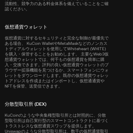
流動性、競争力のある料金体系を備えていることをご確
認ください。
仮想通貨ウォレット
仮想通貨に対するセキュリティと完全な制御が最優先で
ある場合、
KuCoin Wallet
やMetaMaskなどのノンカス
トディアルウォレットを使用してWhiteheart (WHITE)
を購入・保管することをお勧めします。 主要なWeb3仮
想通貨ウォレットでは、何千もの仮想通貨を簡単に購
入・交換できます。評判の良い仮想通貨ウォレットのブ
ラウザー拡張機能を見つけるか、スマートフォンにウォ
レットをダウンロードします。既存の仮想通貨ウォレッ
トアドレスを作成またはインポートし、仮想通通貨や
NFTを保管、送受信できます。
分散型取引所 (DEX)
KuCoinのような中央集権型取引所とは対照的に、分散
型取引所は自己実行型のスマートコントラクトに基づく
トラストレスな仮想通貨スワップを提供します。
Uniswapのような分散型取引所は、数千の仮想通貨取引