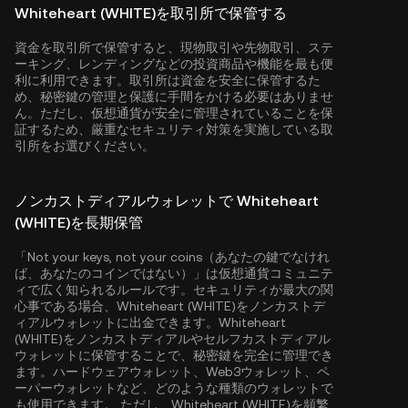
Whiteheart (WHITE)を取引所で保管する
資金を取引所で保管すると、現物取引や先物取引、ステ
ーキング、レンディングなどの投資商品や機能を最も便
利に利用できます。取引所は資金を安全に保管するた
め、秘密鍵の管理と保護に手間をかける必要はありませ
ん。ただし、仮想通貨が安全に管理されていることを保
証するため、厳重なセキュリティ対策を実施している取
引所をお選びください。
ノンカストディアルウォレットで Whiteheart
(WHITE)を長期保管
「Not your keys, not your coins（あなたの鍵でなけれ
ば、あなたのコインではない）」は仮想通貨コミュニテ
ィで広く知られるルールです。セキュリティが最大の関
心事である場合、Whiteheart (WHITE)をノンカストデ
ィアルウォレットに出金できます。Whiteheart
(WHITE)をノンカストディアルやセルフカストディアル
ウォレットに保管することで、秘密鍵を完全に管理でき
ます。ハードウェアウォレット、Web3ウォレット、ペ
ーパーウォレットなど、どのような種類のウォレットで
も使用できます。 ただし、Whiteheart (WHITE)を頻繁