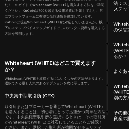
法：ス
た！このガイドでWhiteheart (WHITE)を購入する方法をご確認
ステッ
ください。 KuCoinは700を超える仮想通貨に対応しており、常
にプラットフォームに有望な仮想通貨を追加しています。
KuCoinは現在Whiteheart (WHITE)に対応していませんが、以
Whiteh
下のステップバイステップガイドでこのデジタル資産を購入する
の保管
方法を説明します。
Whiteh
(WHI
るか？
Whiteheart (WHITE)はどこで買えます
か？
よくあ
Whiteheart (WHITE)を取得するにはいくつかの方法があります。
選択できる最も人気のあるオプションを次に示します。
Whiteh
(WHI
中央集中型取引所 (CEX)
別の方
取引所またはブローカーを通じてWhiteheart (WHITE)
を購入することは、初心者にとって迅速かつ簡単な方法
その他
です。中央集権型取引所を選択するときは、その取引所
資産の
がWhiteheart (WHITE)に対応していることをご確認く
ださい。また、選択した取引所が強固なセキュリティ、