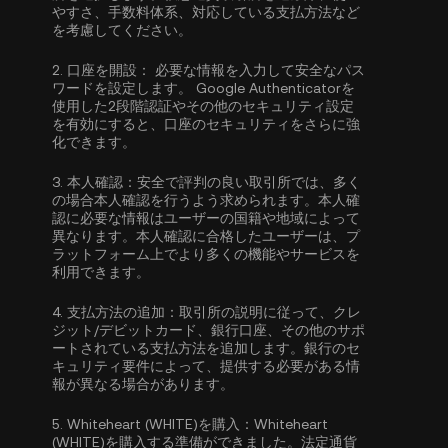
やすさ、手数料体系、対応している支払方法など
を考慮してください。
2.
口座を開設：
必要な情報を入力して安全なパス
ワードを設定します。
Google Authenticatorを
使用した2段階認証
やその他のセキュリティ設定
を有効にすると、口座のセキュリティをさらに強
化できます。
3.
本人確認：
安全で評判の良い取引所では、多く
の場合
本人確認
を行うよう求められます。本人確
認に必要な情報はユーザーの国籍や地域によって
異なります。本人確認に合格したユーザーは、プ
ラットフォーム上でより多くの機能やサービスを
利用できます。
4.
支払方法の追加：
取引所の説明に従って、クレ
ジット/デビットカード、銀行口座、その他のサポ
ートされている支払方法を追加します。銀行のセ
キュリティ要件によって、提供する必要がある情
報が異なる場合があります。
5.
Whiteheart (WHITE)を購入：
Whiteheart
(WHITE)を購入する準備ができました。法定通貨