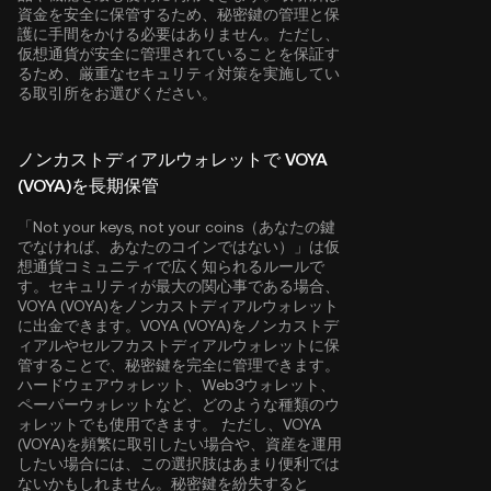
資金を安全に保管するため、秘密鍵の管理と保
護に手間をかける必要はありません。ただし、
仮想通貨が安全に管理されていることを保証す
るため、厳重なセキュリティ対策を実施してい
る取引所をお選びください。
ノンカストディアルウォレットで VOYA
(VOYA)を長期保管
「Not your keys, not your coins（あなたの鍵
でなければ、あなたのコインではない）」は仮
想通貨コミュニティで広く知られるルールで
す。セキュリティが最大の関心事である場合、
VOYA (VOYA)をノンカストディアルウォレット
に出金できます。VOYA (VOYA)をノンカストデ
ィアルやセルフカストディアルウォレットに保
管することで、秘密鍵を完全に管理できます。
ハードウェアウォレット、Web3ウォレット、
ペーパーウォレットなど、どのような種類のウ
ォレットでも使用できます。 ただし、VOYA
(VOYA)を頻繁に取引したい場合や、資産を運用
したい場合には、この選択肢はあまり便利では
ないかもしれません。秘密鍵を紛失すると