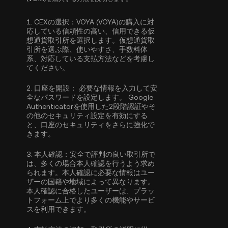
1.
CEXの選択：
VOYA (VOYA)の購入に対
応している信頼性の高い、信用できる仮
想通貨取引所を選択します。仮想通貨取
引所を選ぶ際、使いやすさ、手数料体
系、対応している支払方法などを考慮し
てください。
2.
口座を開設：
必要な情報を入力して安
全なパスワードを設定します。
Google
Authenticatorを使用した2段階認証
やそ
の他のセキュリティ設定を有効にする
と、口座のセキュリティをさらに強化で
きます。
3.
本人確認：
安全で評判の良い取引所で
は、多くの場合
本人確認
を行うよう求め
られます。本人確認に必要な情報はユー
ザーの国籍や地域によって異なります。
本人確認に合格したユーザーは、プラッ
トフォーム上でより多くの機能やサービ
スを利用できます。