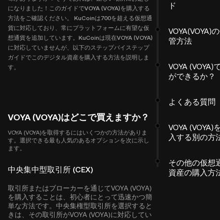
ド
になりました！このガイドでVOYA (VOYA)を購入する
方法をご確認ください。 KuCoinは700を超える仮想通
貨に対応しており、常にプラットフォームに有望な仮
VOYA(VOYA)
想通貨を追加しています。KuCoinは現在VOYA (VOYA)
管方法
に対応していませんが、以下のステップバイステップ
ガイドでこのデジタル資産を購入する方法を説明しま
VOYA (VOYA)
す。
ができるか？
よくある質問
VOYA (VOYA)はどこで買えますか？
VOYA (VOYA)
VOYA (VOYA)を取得するにはいくつかの方法がありま
入する別の方
す。選択できる最も人気のあるオプションを次に示し
ます。
その他の仮想
中央集中型取引所 (CEX)
資産の購入方
取引所またはブローカーを通じてVOYA (VOYA)
を購入することは、初心者にとって迅速かつ簡
単な方法です。中央集権型取引所を選択すると
きは、その取引所がVOYA (VOYA)に対応してい