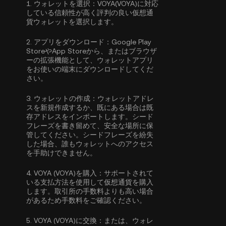
1.
ウォレットを選択：
VOYA(VOYA)に対応
している信頼性が高く評判の良い仮想通
貨ウォレットを選択します。
2.
アプリをダウンロード：
Google Play
StoreやApp Storeから、またはブラウザ
ーの拡張機能として、ウォレットアプリ
をお使いの端末にダウンロードしてくだ
さい。
3.
ウォレットの作成：
ウォレットアドレ
スを新規作成するか、既にある場合は既
存アドレスをインポートします。シード
フレーズを書き留めて、安全な場所に保
管してください。シードフレーズを紛失
した場合、誰もウォレットへのアクセス
を手助けできません。
4.
VOYA (VOYA)を購入：
サポートされて
いる支払方法を使用して仮想通貨を購入
します。取引所の手数料よりも高い場合
があるため手数料をご確認ください。
5.
VOYA (VOYA)に交換：
または、ウォレ