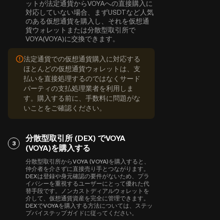
ットが法定通貨からVOYAへの直接購入に
対応していない場合、まずUSDTなど人気
のある仮想通貨を購入し、それを仮想通
貨ウォレットまたは分散型取引所で
VOYA(VOYA)に交換できます。
法定通貨での仮想通貨購入に対応する
ほとんどの仮想通貨ウォレットは、支
払いを直接処理するのではなくサード
パーティの支払処理業者を利用しま
す。購入する前に、手数料に問題がな
いことをご確認ください。
分散型取引所 (DEX) でVOYA
3
(VOYA)を購入する
分散型取引所からVOYA (VOYA)を購入すると、
仲介者を介さずに直接売り手とつながります。
DEXは登録や身元確認の要件がないため、プラ
イバシーを重視するユーザーにとって優れた代
替手段です。ノンカストディアルウォレットを
介して、仮想通貨資産を完全に管理できます。
DEXでVOYAを購入する方法については、ステッ
プバイステップガイドに従ってください。