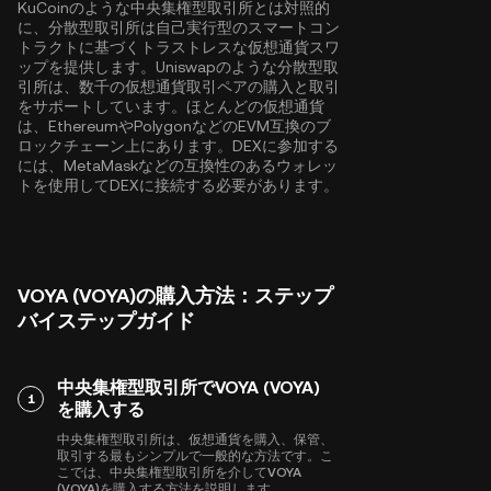
KuCoinのような中央集権型取引所とは対照的
に、分散型取引所は自己実行型のスマートコン
トラクトに基づくトラストレスな仮想通貨スワ
ップを提供します。Uniswapのような分散型取
引所は、数千の仮想通貨取引ペアの購入と取引
をサポートしています。ほとんどの仮想通貨
は、
Ethereum
や
Polygon
などのEVM互換のブ
ロックチェーン上にあります。DEXに参加する
には、MetaMaskなどの互換性のあるウォレッ
トを使用してDEXに接続する必要があります。
VOYA (VOYA)の購入方法：ステップ
バイステップガイド
中央集権型取引所でVOYA (VOYA)
1
を購入する
中央集権型取引所は、仮想通貨を購入、保管、
取引する最もシンプルで一般的な方法です。こ
こでは、中央集権型取引所を介してVOYA
(VOYA)を購入する方法を説明します。