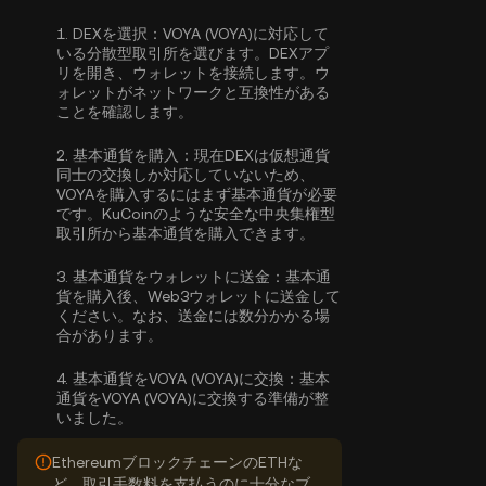
1.
DEXを選択：
VOYA (VOYA)に対応して
いる分散型取引所を選びます。DEXアプ
リを開き、ウォレットを接続します。ウ
ォレットがネットワークと互換性がある
ことを確認します。
2.
基本通貨を購入：
現在DEXは仮想通貨
同士の交換しか対応していないため、
VOYAを購入するにはまず基本通貨が必要
です。KuCoinのような安全な中央集権型
取引所から
基本通貨を購入
できます。
3.
基本通貨をウォレットに送金：
基本通
貨を購入後、Web3ウォレットに送金して
ください。なお、送金には数分かかる場
合があります。
4.
基本通貨をVOYA (VOYA)に交換：
基本
通貨をVOYA (VOYA)に交換する準備が整
いました。
EthereumブロックチェーンのETHな
ど、取引手数料を支払うのに十分なブ