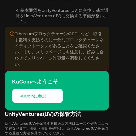
4.
基本通貨をUnityVentures (UV)に交換：
基本通
貨をUnityVentures (UV)に交換する準備が整いま
した。
EthereumブロックチェーンのETHなど、取引
手数料を支払うのに十分なブロックチェーンネ
イティブトークンがあることをご確認くださ
い。また、スリッページにも注意し、好みに合
わせてスリッページ許容量を調整してくださ
い。
KuCoinへようこそ
KuCoinに参加
UnityVentures(UV)の保管方法
UnityVentures (UV)を保管する最適な方法はニーズや好みによっ
て異なります。長所・短所を確認し、UnityVentures (UV)を保管
する最適な方法を見つけてください。