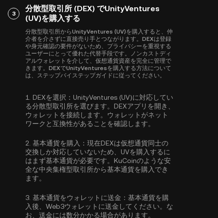
分散型取引所 (DEX) でUnityVentures
3
(UV)を購入する
分散型取引所からUnityVentures (UV)を購入すると、仲
介者を介さずに直接売り手とつながります。DEXは登録
や身元確認の要件がないため、プライバシーを重視する
ユーザーにとって優れた代替手段です。ノンカストディ
アルウォレットを介して、仮想通貨資産を完全に管理で
きます。DEXでUnityVenturesを購入する方法について
は、ステップバイステップガイドに従ってください。
1.
DEXを選択：
UnityVentures (UV)に対応してい
る分散型取引所を選びます。DEXアプリを開き、
ウォレットを接続します。ウォレットがネット
ワークと互換性があることを確認します。
2.
基本通貨を購入：
現在DEXは仮想通貨同士の
交換しか対応していないため、UVを購入するに
はまず基本通貨が必要です。KuCoinのような安
全な中央集権型取引所から
基本通貨を購入
でき
ます。
3.
基本通貨をウォレットに送金：
基本通貨を購
入後、Web3ウォレットに送金してください。な
お、送金には数分かかる場合があります。