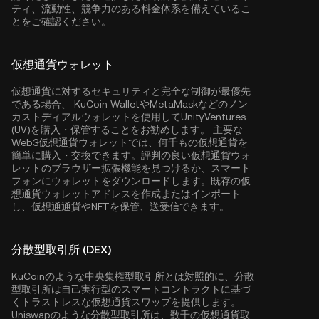
ティ、流動性、競争力のある料金体系を備えているこ
とをご確認ください。
仮想通貨ウォレット
仮想通貨に対するセキュリティと完全な制御が最優先
である場合、
KuCoin Wallet
やMetaMaskなどのノン
カストディアルウォレットを使用してUnityVentures
(UV)を購入・保管することをお勧めします。 主要な
Web3仮想通貨ウォレットでは、何千もの仮想通貨を
簡単に購入・交換できます。評判の良い仮想通貨ウォ
レットのブラウザー拡張機能を見つけるか、スマート
フォンにウォレットをダウンロードします。既存の仮
想通貨ウォレットアドレスを作成またはインポート
し、仮想通通貨やNFTを保管、送受信できます。
分散型取引所 (DEX)
KuCoinのような中央集権型取引所とは対照的に、分散
型取引所は自己実行型のスマートコントラクトに基づ
くトラストレスな仮想通貨スワップを提供します。
Uniswapのような分散型取引所は、数千の仮想通貨取