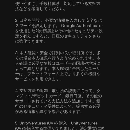
使いやすさ、手数料体系、対応している支払方
法などを考慮してください。
2.
口座を開設：
必要な情報を入力して安全なパ
スワードを設定します。
Google Authenticator
を使用した2段階認証
やその他のセキュリティ設
定を有効にすると、口座のセキュリティをさら
に強化できます。
3.
本人確認：
安全で評判の良い取引所では、多
くの場合
本人確認
を行うよう求められます。本
人確認に必要な情報はユーザーの国籍や地域に
よって異なります。本人確認に合格したユーザ
ーは、プラットフォーム上でより多くの機能や
サービスを利用できます。
4.
支払方法の追加：
取引所の説明に従って、ク
レジット/デビットカード、銀行口座、その他の
サポートされている支払方法を追加します。銀
行のセキュリティ要件によって、提供する必要
がある情報が異なる場合があります。
5.
UnityVentures (UV)を購入：
UnityVentures
(UV)を購入する準備ができました。法定通貨に対