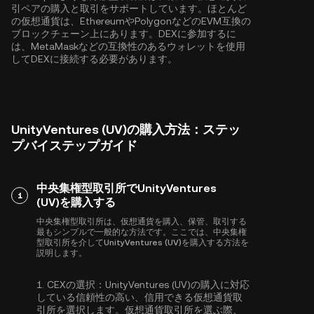
引ペアの購入と取引をサポートしています。ほとんど
の仮想通貨は、
Ethereum
や
Polygon
などのEVM互換の
ブロックチェーン上にあります。DEXに参加するに
は、MetaMaskなどの互換性のあるウォレットを使用
してDEXに接続する必要があります。
UnityVentures (UV)の購入方法：ステッ
プバイステップガイド
中央集権型取引所でUnityVentures
1
(UV)を購入する
中央集権型取引所は、仮想通貨を購入、保管、取引する
最もシンプルで一般的な方法です。ここでは、中央集権
型取引所を介してUnityVentures (UV)を購入する方法を
説明します。
1.
CEXの選択：
UnityVentures (UV)の購入に対応
している信頼性の高い、信用できる仮想通貨取
引所を選択します。仮想通貨取引所を選ぶ際、