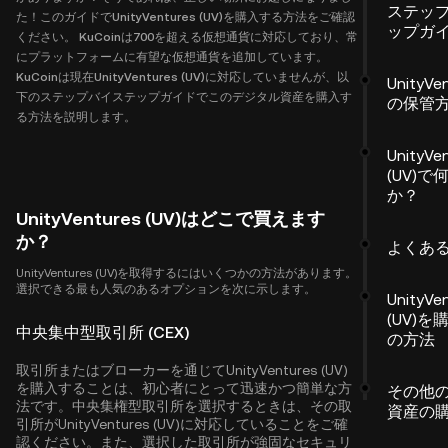
ステッ
た！このガイドでUnityVentures (UV)を購入する方法をご確認
ップガ
ください。 KuCoinは700を超える仮想通貨に対応しており、常
にプラットフォームに有望な仮想通貨を追加しています。
KuCoinは現在UnityVentures (UV)に対応していませんが、以
UnityVe
下のステップバイステップガイドでこのデジタル資産を購入す
の保管
る方法を説明します。
UnityVe
(UV)
か？
UnityVentures (UV)はどこで買えます
か？
よくあ
UnityVentures (UV)を取得するにはいくつかの方法があります。
選択できる最も人気のあるオプションを次に示します。
UnityVe
(UV)
中央集中型取引所 (CEX)
の方法
取引所またはブローカーを通じてUnityVentures (UV)
を購入することは、初心者にとって迅速かつ簡単な方
その他
法です。中央集権型取引所を選択するときは、その取
資産の
引所がUnityVentures (UV)に対応していることをご確
認ください。また、選択した取引所が強固なセキュリ