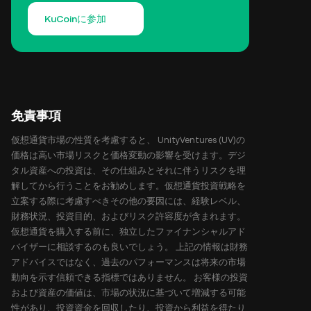
KuCoinに参加
免責事項
仮想通貨市場の性質を考慮すると、 UnityVentures (UV)の
価格は高い市場リスクと価格変動の影響を受けます。デジ
タル資産への投資は、その仕組みとそれに伴うリスクを理
解してから行うことをお勧めします。仮想通貨投資戦略を
立案する際に考慮すべきその他の要因には、経験レベル、
財務状況、投資目的、およびリスク許容度が含まれます。
仮想通貨を購入する前に、独立したファイナンシャルアド
バイザーに相談するのも良いでしょう。 上記の情報は財務
アドバイスではなく、過去のパフォーマンスは将来の市場
動向を示す信頼できる指標ではありません。 お客様の投資
および資産の価値は、市場の状況に基づいて増減する可能
性があり、投資資金を回収したり、投資から利益を得たり