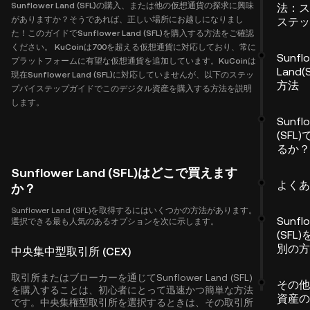
Sunflower Land (SFL)の購入、または他の仮想通貨の探求に興味
法：ス
がありますか？そうであれば、正しい場所にお越しになりまし
ステッ
た！このガイドでSunflower Land (SFL)を購入する方法をご確認
ください。 KuCoinは700を超える仮想通貨に対応しており、常に
Sunfl
プラットフォームに有望な仮想通貨を追加しています。KuCoinは
Land
現在Sunflower Land (SFL)に対応していませんが、以下のステッ
方法
プバイステップガイドでこのデジタル資産を購入する方法を説明
します。
Sunfl
(SFL
るか？
Sunflower Land (SFL)はどこで買えます
よくあ
か？
Sunflower Land (SFL)を取得するにはいくつかの方法があります。
Sunfl
選択できる最も人気のあるオプションを次に示します。
(SFL
別の方
中央集中型取引所 (CEX)
取引所またはブローカーを通じてSunflower Land (SFL)
その他
を購入することは、初心者にとって迅速かつ簡単な方法
資産の
です。中央集権型取引所を選択するときは、その取引所