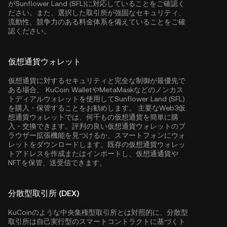
がSunflower Land (SFL)に対応していることをご確認く
ださい。また、選択した取引所が強固なセキュリティ、
流動性、競争力のある料金体系を備えていることをご確
認ください。
仮想通貨ウォレット
仮想通貨に対するセキュリティと完全な制御が最優先で
ある場合、
KuCoin Wallet
やMetaMaskなどのノンカス
トディアルウォレットを使用してSunflower Land (SFL)
を購入・保管することをお勧めします。 主要なWeb3仮
想通貨ウォレットでは、何千もの仮想通貨を簡単に購
入・交換できます。評判の良い仮想通貨ウォレットのブ
ラウザー拡張機能を見つけるか、スマートフォンにウォ
レットをダウンロードします。既存の仮想通貨ウォレッ
トアドレスを作成またはインポートし、仮想通通貨や
NFTを保管、送受信できます。
分散型取引所 (DEX)
KuCoinのような中央集権型取引所とは対照的に、分散型
取引所は自己実行型のスマートコントラクトに基づくト