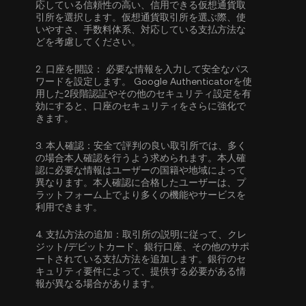
応している信頼性の高い、信用できる仮想通貨取
引所を選択します。仮想通貨取引所を選ぶ際、使
いやすさ、手数料体系、対応している支払方法な
どを考慮してください。
2.
口座を開設：
必要な情報を入力して安全なパス
ワードを設定します。
Google Authenticatorを使
用した2段階認証
やその他のセキュリティ設定を有
効にすると、口座のセキュリティをさらに強化で
きます。
3.
本人確認：
安全で評判の良い取引所では、多く
の場合
本人確認
を行うよう求められます。本人確
認に必要な情報はユーザーの国籍や地域によって
異なります。本人確認に合格したユーザーは、プ
ラットフォーム上でより多くの機能やサービスを
利用できます。
4.
支払方法の追加：
取引所の説明に従って、クレ
ジット/デビットカード、銀行口座、その他のサポ
ートされている支払方法を追加します。銀行のセ
キュリティ要件によって、提供する必要がある情
報が異なる場合があります。