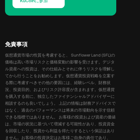
KuCoinに参加
免責事項
仮想通貨市場の性質を考慮すると、 Sunflower Land (SFL)の
価格は高い市場リスクと価格変動の影響を受けます。デジタ
ル資産への投資は、その仕組みとそれに伴うリスクを理解し
てから行うことをお勧めします。仮想通貨投資戦略を立案す
る際に考慮すべきその他の要因には、経験レベル、財務状
況、投資目的、およびリスク許容度が含まれます。仮想通貨
を購入する前に、独立したファイナンシャルアドバイザーに
相談するのも良いでしょう。 上記の情報は財務アドバイスで
はなく、過去のパフォーマンスは将来の市場動向を示す信頼
できる指標ではありません。 お客様の投資および資産の価値
は、市場の状況に基づいて増減する可能性があり、投資資金
を回収したり、投資から利益を得たりするという保証はあり
ません。お客様の投資決定はお客様ご自身の責任であり、