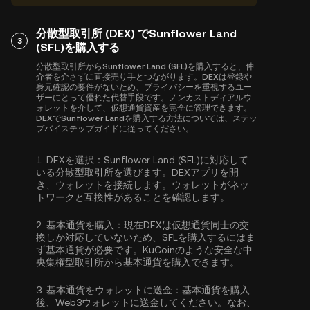
分散型取引所 (DEX) でSunflower Land
3
(SFL)を購入する
分散型取引所からSunflower Land (SFL)を購入すると、仲
介者を介さずに直接売り手とつながります。DEXは登録や
身元確認の要件がないため、プライバシーを重視するユー
ザーにとって優れた代替手段です。ノンカストディアルウ
ォレットを介して、仮想通貨資産を完全に管理できます。
DEXでSunflower Landを購入する方法については、ステッ
プバイステップガイドに従ってください。
1.
DEXを選択：
Sunflower Land (SFL)に対応して
いる分散型取引所を選びます。DEXアプリを開
き、ウォレットを接続します。ウォレットがネッ
トワークと互換性があることを確認します。
2.
基本通貨を購入：
現在DEXは仮想通貨同士の交
換しか対応していないため、SFLを購入するにはま
ず基本通貨が必要です。KuCoinのような安全な中
央集権型取引所から
基本通貨を購入
できます。
3.
基本通貨をウォレットに送金：
基本通貨を購入
後、Web3ウォレットに送金してください。なお、