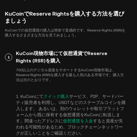
KuCoinでReserve Rightsを購入する方法を選び
ましょう
KuCoinでの仮想通貨の購入は簡単で直感的です。Reserve Rights (RSR)を
購入するさまざまな方法を見てみましょう。
KuCoin現物市場にて仮想通貨でReserve
1
Rights (RSR)を購入
700以上のデジタル資産をサポートするKuCoin現物市場は、
Reserve Rights (RSR)を購入する最も人気のある市場です。購入方
法は次のとおりです。
1. KuCoinにて
クイック購入
サービス、P2P、サードパー
ティ販売者を利用し、USDTなどのステーブルコインを購
入します。 あるいは、別のウォレットや取引プラットフ
ォームから既に保有する仮想通貨をKuCoinに転送しま
す。間違ったアドレスに
仮想通貨を入金
すると資産が失
われる可能性があるため、ブロックチェーンネットワー
クが正しいことをご確認ください。