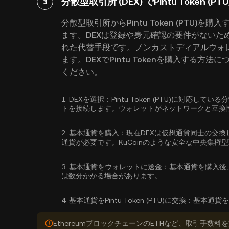
分散型取引所 (DEX) でPintu Token (
3
分散型取引所からPintu Token (PTU
ます。DEXは登録や身元確認の要件がないた
れた代替手段です。ノンカストディアルウォ
ます。DEXでPintu Tokenを購入する
ください。
1.
DEXを選択：
Pintu Token (PTU)に対応
トを接続します。ウォレットがネットワークと互換
2.
基本通貨を購入：
現在DEXは仮想通貨同士の交換
通貨が必要です。KuCoinのような安全な中央集権
3.
基本通貨をウォレットに送金：
基本通貨を購入後
は数分かかる場合があります。
4.
基本通貨をPintu Token (PTU)に交換：
基本通貨をP
EthereumブロックチェーンのETHなど、取引手