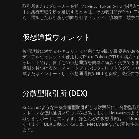
取引所またはブローカーを通じてPintu Token (PTU
中央集権型取引所を選択するときは、その取引所がPintu To
た、選択した取引所が強固なセキュリティ、流動性、競争
仮想通貨ウォレット
仮想通貨に対するセキュリティと完全な制御が最優先であ
ディアルウォレットを使用してPintu Token (PTU)を
ォレットでは、何千もの仮想通貨を簡単に購入・交換でき
機能を見つけるか、スマートフォンにウォレットをダウン
成またはインポートし、仮想通通貨やNFTを保管、送受信
分散型取引所 (DEX)
KuCoinのような中央集権型取引所とは対照的に、分散型
ストレスな仮想通貨スワップを提供します。Uniswapの
取引をサポートしています。ほとんどの仮想通貨は、
Ether
あります。DEXに参加するには、MetaMaskなどの互換
ます。