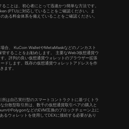
)を購入することは、初心者にとって迅速かつ簡単な方法です。
ken (PTU)に対応していることをご確認ください。ま
力のある料金体系を備えていることをご確認ください。
る場合、
KuCoin Wallet
やMetaMaskなどのノンカスト
購入・保管することをお勧めします。 主要なWeb3仮想通貨ウ
ます。評判の良い仮想通貨ウォレットのブラウザー拡張
ロードします。既存の仮想通貨ウォレットアドレスを作
できます。
取引所は自己実行型のスマートコントラクトに基づくトラ
ような分散型取引所は、数千の仮想通貨取引ペアの購入と
eum
や
Polygon
などのEVM互換のブロックチェーン上に
性のあるウォレットを使用してDEXに接続する必要があり