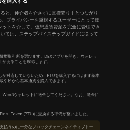
PTU)を購入する
)を購入すると、仲介者を介さずに直接売り手とつながり
め、プライバシーを重視するユーザーにとって優
レットを介して、仮想通貨資産を完全に管理でき
方法については、ステップバイステップガイドに従って
している分散型取引所を選びます。DEXアプリを開き、ウォレッ
性があることを確認します。
しか対応していないため、PTUを購入するにはまず基本
型取引所から
基本通貨を購入
できます。
、Web3ウォレットに送金してください。なお、送金に
intu Token (PTU)に交換する準備が整いました。
数料を支払うのに十分なブロックチェーンネイティブトー