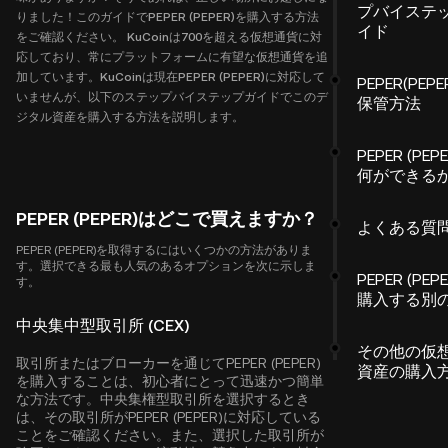
プバイステ
りました！このガイドでPEPER (PEPER)を購入する方法
イド
をご確認ください。 KuCoinは700を超える仮想通貨に対
応しており、常にプラットフォームに有望な仮想通貨を追
加しています。KuCoinは現在PEPER (PEPER)に対応して
PEPER(PEPE
いませんが、以下のステップバイステップガイドでこのデ
保管方法
ジタル資産を購入する方法を説明します。
PEPER (PEP
何ができる
PEPER (PEPER)はどこで買えますか？
よくある質
PEPER (PEPER)を取得するにはいくつかの方法がありま
す。選択できる最も人気のあるオプションを次に示しま
PEPER (PEP
す。
購入する別
中央集中型取引所 (CEX)
その他の仮
取引所またはブローカーを通じてPEPER (PEPER)
資産の購入
を購入することは、初心者にとって迅速かつ簡単
な方法です。中央集権型取引所を選択するとき
は、その取引所がPEPER (PEPER)に対応している
ことをご確認ください。また、選択した取引所が