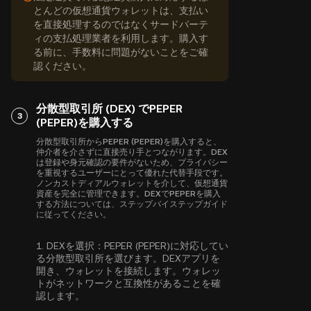
とんどの仮想通貨ウォレットは、支払い
を直接処理するのではなくサードパーテ
ィの支払処理業者を利用します。購入す
る前に、手数料に問題がないことをご確
認ください。
分散型取引所 (DEX) でPEPER
3
(PEPER)を購入する
分散型取引所からPEPER (PEPER)を購入すると、
仲介者を介さずに直接売り手とつながります。DEX
は登録や身元確認の要件がないため、プライバシー
を重視するユーザーにとって優れた代替手段です。
ノンカストディアルウォレットを介して、仮想通貨
資産を完全に管理できます。DEXでPEPERを購入
する方法については、ステップバイステップガイド
に従ってください。
1.
DEXを選択：
PEPER (PEPER)に対応してい
る分散型取引所を選びます。DEXアプリを
開き、ウォレットを接続します。ウォレッ
トがネットワークと互換性があることを確
認します。