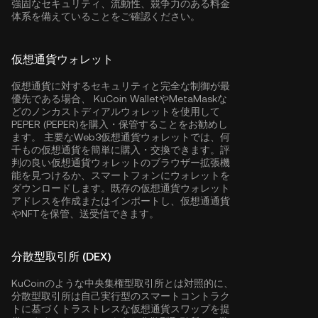
強固なセキュリティ、流動性、競争力のある料金
体系を備えていることをご確認ください。
仮想通貨ウォレット
仮想通貨に対するセキュリティと完全な制御が最
優先である場合、
KuCoin Wallet
やMetaMaskな
どのノンカストディアルウォレットを使用して
PEPER (PEPER)を購入・保管することをお勧めし
ます。 主要なWeb3仮想通貨ウォレットでは、何
千もの仮想通貨を簡単に購入・交換できます。評
判の良い仮想通貨ウォレットのブラウザー拡張機
能を見つけるか、スマートフォンにウォレットを
ダウンロードします。既存の仮想通貨ウォレット
アドレスを作成またはインポートし、仮想通通貨
やNFTを保管、送受信できます。
分散型取引所 (DEX)
KuCoinのような中央集権型取引所とは対照的に、
分散型取引所は自己実行型のスマートコントラク
トに基づくトラストレスな仮想通貨スワップを提