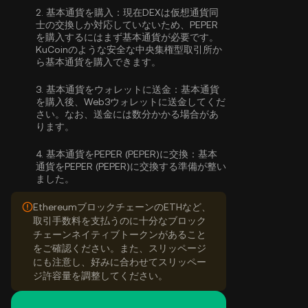
2.
基本通貨を購入：
現在DEXは仮想通貨同
士の交換しか対応していないため、PEPER
を購入するにはまず基本通貨が必要です。
KuCoinのような安全な中央集権型取引所か
ら
基本通貨を購入
できます。
3.
基本通貨をウォレットに送金：
基本通貨
を購入後、Web3ウォレットに送金してくだ
さい。なお、送金には数分かかる場合があ
ります。
4.
基本通貨をPEPER (PEPER)に交換：
基本
通貨をPEPER (PEPER)に交換する準備が整い
ました。
EthereumブロックチェーンのETHなど、
取引手数料を支払うのに十分なブロック
チェーンネイティブトークンがあること
をご確認ください。また、スリッページ
にも注意し、好みに合わせてスリッペー
ジ許容量を調整してください。