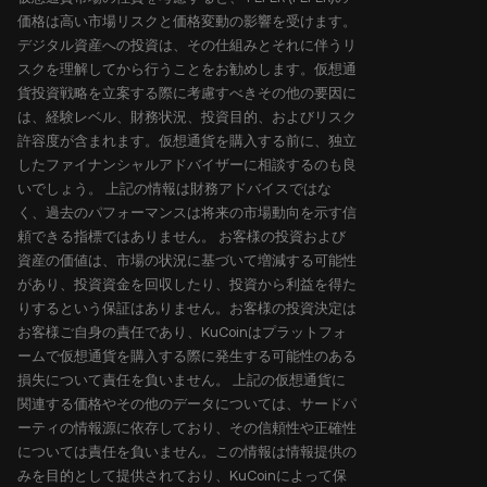
価格は高い市場リスクと価格変動の影響を受けます。
デジタル資産への投資は、その仕組みとそれに伴うリ
スクを理解してから行うことをお勧めします。仮想通
貨投資戦略を立案する際に考慮すべきその他の要因に
は、経験レベル、財務状況、投資目的、およびリスク
許容度が含まれます。仮想通貨を購入する前に、独立
したファイナンシャルアドバイザーに相談するのも良
いでしょう。 上記の情報は財務アドバイスではな
く、過去のパフォーマンスは将来の市場動向を示す信
頼できる指標ではありません。 お客様の投資および
資産の価値は、市場の状況に基づいて増減する可能性
があり、投資資金を回収したり、投資から利益を得た
りするという保証はありません。お客様の投資決定は
お客様ご自身の責任であり、KuCoinはプラットフォ
ームで仮想通貨を購入する際に発生する可能性のある
損失について責任を負いません。 上記の仮想通貨に
関連する価格やその他のデータについては、サードパ
ーティの情報源に依存しており、その信頼性や正確性
については責任を負いません。この情報は情報提供の
みを目的として提供されており、KuCoinによって保