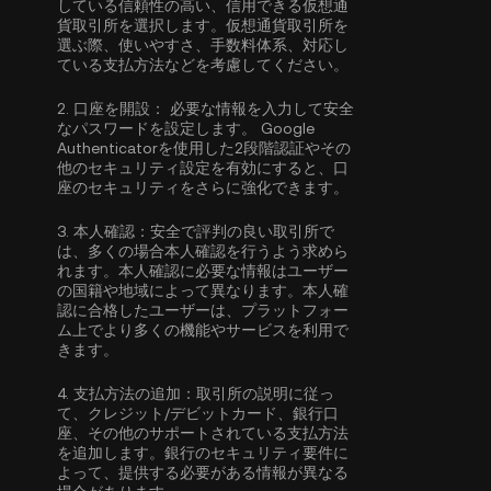
している信頼性の高い、信用できる仮想通
貨取引所を選択します。仮想通貨取引所を
選ぶ際、使いやすさ、手数料体系、対応し
ている支払方法などを考慮してください。
2.
口座を開設：
必要な情報を入力して安全
なパスワードを設定します。
Google
Authenticatorを使用した2段階認証
やその
他のセキュリティ設定を有効にすると、口
座のセキュリティをさらに強化できます。
3.
本人確認：
安全で評判の良い取引所で
は、多くの場合
本人確認
を行うよう求めら
れます。本人確認に必要な情報はユーザー
の国籍や地域によって異なります。本人確
認に合格したユーザーは、プラットフォー
ム上でより多くの機能やサービスを利用で
きます。
4.
支払方法の追加：
取引所の説明に従っ
て、クレジット/デビットカード、銀行口
座、その他のサポートされている支払方法
を追加します。銀行のセキュリティ要件に
よって、提供する必要がある情報が異なる