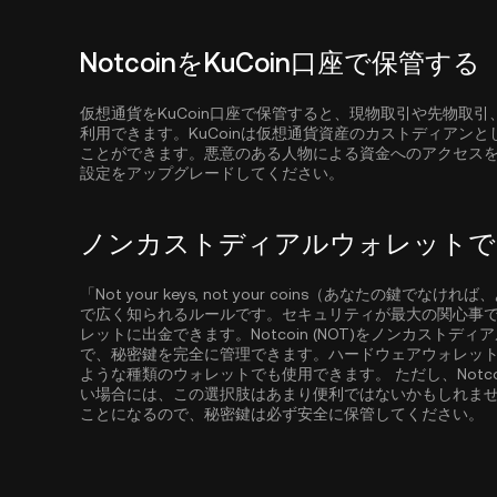
NotcoinをKuCoin口座で保管する
仮想通貨をKuCoin口座で保管すると、現物取引や先物取
利用できます。KuCoinは仮想通貨資産のカストディアン
ことができます。悪意のある人物による資金へのアクセス
設定をアップグレードしてください。
ノンカストディアルウォレットでNo
「Not your keys, not your coins（あなた
で広く知られるルールです。セキュリティが最大の関心事である場
レットに出金できます。Notcoin (NOT)をノンカスト
で、秘密鍵を完全に管理できます。ハードウェアウォレット
ような種類のウォレットでも使用できます。 ただし、Notco
い場合には、この選択肢はあまり便利ではないかもしれません。秘
ことになるので、秘密鍵は必ず安全に保管してください。