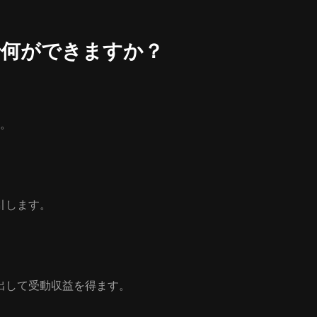
T) で何ができますか？
す。
取引します。
貸し出して受動収益を得ます。