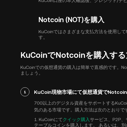
KuCoin口座の本人確認後、クレジット/
Notcoin (NOT)を購入
KuCoinではさまざまな支払方法を使用して
す。
KuCoinでNotcoinを購
KuCoinでの仮想通貨の購入は簡単で直感的です。Not
ましょう。
KuCoin現物市場にて仮想通貨でNotcoin
1
700以上のデジタル資産をサポートするKuCoin
気のある市場です。購入方法は次のとおりで
1. KuCoinにて
クイック購入
サービス、P2P
テーブルコインを購入します。 あるいは、