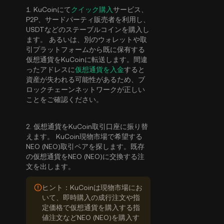
1. KuCoinにて
クイック購入
サービス、
P2P、サードパーティ販売者を利用し、
USDTなどのステーブルコインを購入し
ます。 あるいは、別のウォレットや取
引プラットフォームから既に保有する
仮想通貨をKuCoinに転送します。間違
ったアドレスに
仮想通貨を入金
すると
資産が失われる可能性があるため、ブ
ロックチェーンネットワークが正しい
ことをご確認ください。
2. 仮想通貨をKuCoin取引口座に振り替
えます。 KuCoin現物市場で希望する
NEO (NEO)取引ペアを探します。既存
の仮想通貨をNEO (NEO)に交換する注
文を出します。
ヒント：KuCoinは現物市場にお
いて、即時購入の成行注文や指
定価格で仮想通貨を購入する指
値注文などNEO (NEO)を購入す