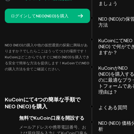
ましょう
ログインしてNEO(NEO)を購入
NEO (NEO)の保
方法
KuCoinにてNEO
NEO (NEO)の購入や他の仮想通貨の探索に興味があ
(NEO) で何がで
りますか？でしたらここはうってつけの場所です！
ますか？
KuCoinはどこからでもすぐにNEO (NEO)を購入でき
る安全で簡単な方法を提供します！KuCoinでのNEO
KuCoinがNEO
の購入方法を全てご確認ください。
(NEO)を購入す
のに最適なプラ
トフォームであ
理由は？
KuCoinにて4つの簡単な手順で
NEO (NEO)を購入
よくある質問
無料でKuCoin口座を開設する
NEO (NEO) 価格
メールアドレスや携帯電話番号、お
析
よび居住国を入力してKuCoin口座を