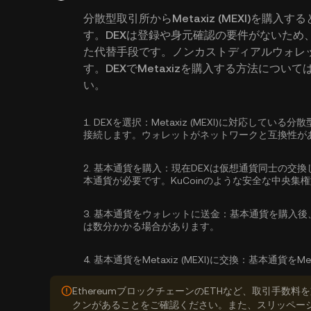
分散型取引所からMetaxiz (MEXI)を
す。DEXは登録や身元確認の要件がないため
た代替手段です。ノンカストディアルウォレ
す。DEXでMetaxizを購入する方法につ
い。
1.
DEXを選択：
Metaxiz (MEXI)に対応して
接続します。ウォレットがネットワークと互換性が
2.
基本通貨を購入：
現在DEXは仮想通貨同士の交換
本通貨が必要です。KuCoinのような安全な中央集
3.
基本通貨をウォレットに送金：
基本通貨を購入後
は数分かかる場合があります。
4.
基本通貨をMetaxiz (MEXI)に交換：
基本通貨をMet
EthereumブロックチェーンのETHなど、取引手
クンがあることをご確認ください。また、スリッペー