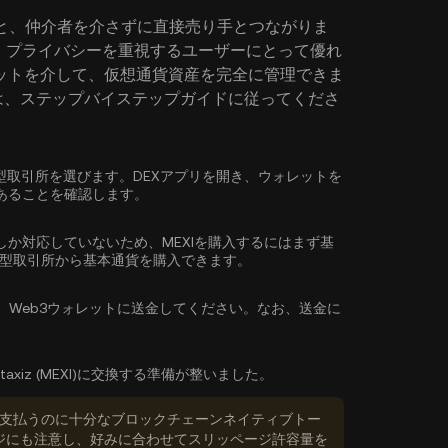
購入すると、仲介者を介さずに直接売り手とつながりま
、プライバシーを重視するユーザーにとって優れ
ットを介して、仮想通貨資産を完全に管理できま
いては、ステップバイステップガイドに従ってくださ
いる分散型取引所を選びます。DEXアプリを開き、ウォレットを
あることを確認します。
しか対応していないため、MEXIを購入するにはまず基
権型取引所から
基本通貨を購入
できます。
、Web3ウォレットに送金してください。なお、送金に
axiz (MEXI)に交換する準備が整いました。
数料を支払うのに十分なブロックチェーンネイティブトー
ジにも注意し、好みに合わせてスリッページ許容量を