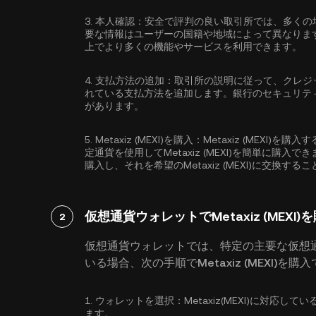
3.
本人確認：
安全で評判の良い取引所では、多くの
要な情報はユーザーの国籍や地域によって異なりま
上でより多くの機能やサービスを利用できます。
4.
支払方法の追加：
取引所の説明に従って、クレジ
れている支払方法を追加します。銀行のセキュリテ
があります。
5.
Metaxiz (MEXI)を購入：
Metaxiz (MEXI
定通貨を使用してMetaxiz (MEXI)を簡単に購入
購入し、それを希望のMetaxiz (MEXI)に交換
仮想通貨ウォレットでMetaxiz (MEXI)
2
仮想通貨ウォレットでは、特定の主要な仮想
いる場合、次の手順でMetaxiz (MEXI)を購
1.
ウォレットを選択：
Metaxiz(MEXI)に対
ます。