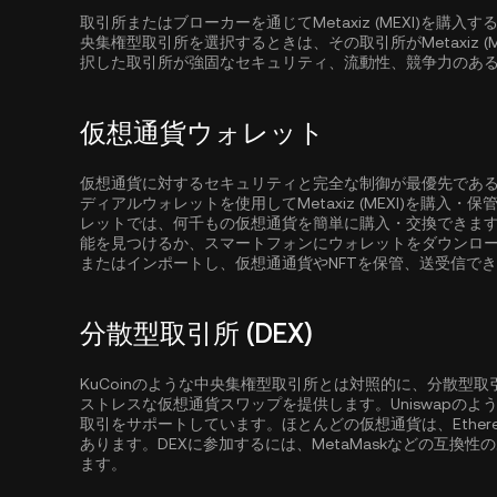
取引所またはブローカーを通じてMetaxiz (MEXI)を
央集権型取引所を選択するときは、その取引所がMetaxiz 
択した取引所が強固なセキュリティ、流動性、競争力のあ
仮想通貨ウォレット
仮想通貨に対するセキュリティと完全な制御が最優先であ
ディアルウォレットを使用してMetaxiz (MEXI)を購入
レットでは、何千もの仮想通貨を簡単に購入・交換できま
能を見つけるか、スマートフォンにウォレットをダウンロ
またはインポートし、仮想通通貨やNFTを保管、送受信で
分散型取引所 (DEX)
KuCoinのような中央集権型取引所とは対照的に、分散型
ストレスな仮想通貨スワップを提供します。Uniswapの
取引をサポートしています。ほとんどの仮想通貨は、
Ether
あります。DEXに参加するには、MetaMaskなどの互換
ます。