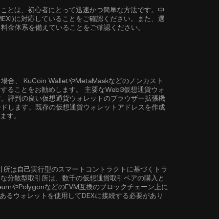
購入することは、初心者にとって迅速かつ簡単な方法です。中
(MEXI)に対応していることをご確認ください。また、選
る料金体系を備えていることをご確認ください。
る場合、
KuCoin Wallet
やMetaMaskなどのノンカスト
・保管することをお勧めします。 主要なWeb3仮想通貨ウォ
す。評判の良い仮想通貨ウォレットのブラウザー拡張機
ードします。既存の仮想通貨ウォレットアドレスを作成
きます。
取引所は自己実行型のスマートコントラクトに基づくトラ
ような分散型取引所は、数千の仮想通貨取引ペアの購入と
eum
や
Polygon
などのEVM互換のブロックチェーン上に
性のあるウォレットを使用してDEXに接続する必要があり