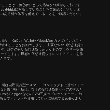
)を購入することは、初心者にとって迅速かつ簡単な方法です。
s (PEEL)に対応していることをご確認ください。ま
力のある料金体系を備えていることをご確認ください。
る場合、
KuCoin Wallet
やMetaMaskなどのノンカスト
購入・保管することをお勧めします。 主要なWeb3仮想通貨ウ
ます。評判の良い仮想通貨ウォレットのブラウザー拡張
ロードします。既存の仮想通貨ウォレットアドレスを作
できます。
取引所は自己実行型のスマートコントラクトに基づくトラ
ような分散型取引所は、数千の仮想通貨取引ペアの購入と
eum
や
Polygon
などのEVM互換のブロックチェーン上に
性のあるウォレットを使用してDEXに接続する必要があり