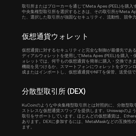
取引所またはブローカーを通じてMeta Apes (PEEL
中央集権型取引所を選択するときは、その取引所がMeta Ape
た、選択した取引所が強固なセキュリティ、流動性、競争
仮想通貨ウォレット
仮想通貨に対するセキュリティと完全な制御が最優先であ
ディアルウォレットを使用してMeta Apes (PEEL)を
ォレットでは、何千もの仮想通貨を簡単に購入・交換でき
機能を見つけるか、スマートフォンにウォレットをダウン
成またはインポートし、仮想通通貨やNFTを保管、送受信
分散型取引所 (DEX)
KuCoinのような中央集権型取引所とは対照的に、分散型
ストレスな仮想通貨スワップを提供します。Uniswapの
取引をサポートしています。ほとんどの仮想通貨は、
Ether
あります。DEXに参加するには、MetaMaskなどの互換
ます。