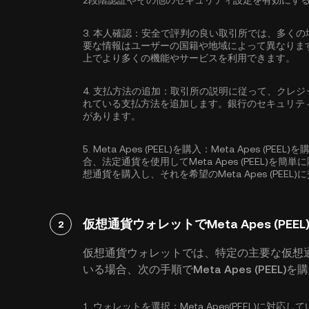
2段階認証
やその他のセキュリティ設定を有効にす
3.
本人確認：
安全で評判の良い取引所では、多くの
要な情報はユーザーの国籍や地域によって異なりま
上でより多くの機能やサービスを利用できます。
4.
支払方法の追加：
取引所の説明に従って、クレジ
れている支払方法を追加します。銀行のセキュリテ
があります。
5.
Meta Apes (PEEL)を購入：
Meta Apes (P
合、法定通貨を使用してMeta Apes (PEEL)を
想通貨を購入し、それを希望のMeta Apes (PE
仮想通貨ウォレットでMeta Apes (PEE
2
仮想通貨ウォレットでは、特定の主要な仮想
いる場合、次の手順でMeta Apes (PEEL)
1.
ウォレットを選択：
Meta Apes(PEEL)