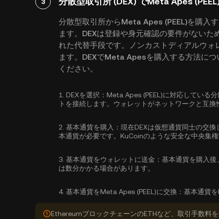
分散型取引所 (DEX) でMeta Apes (PE
3
分散型取引所からMeta Apes (PEEL)
ます。DEXは登録や身元確認の要件がないた
れた代替手段です。ノンカストディアルウォ
ます。DEXでMeta Apesを購入する方
ください。
1.
DEXを選択：
Meta Apes (PEEL)に対応し
トを接続します。ウォレットがネットワークと互換
2.
基本通貨を購入：
現在DEXは仮想通貨同士の交換
本通貨が必要です。KuCoinのような安全な中央集
3.
基本通貨をウォレットに送金：
基本通貨を購入後
は数分かかる場合があります。
4.
基本通貨をMeta Apes (PEEL)に交換：
基本通貨をM
EthereumブロックチェーンのETHなど、取引手