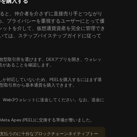
EL)を購入する
を購入すると、仲介者を介さずに直接売り手とつながり
め、プライバシーを重視するユーザーにとって優
レットを介して、仮想通貨資産を完全に管理でき
法については、ステップバイステップガイドに従って
ている分散型取引所を選びます。DEXアプリを開き、ウォレッ
性があることを確認します。
しか対応していないため、PEELを購入するにはまず基
権型取引所から
基本通貨を購入
できます。
、Web3ウォレットに送金してください。なお、送金に
eta Apes (PEEL)に交換する準備が整いました。
数料を支払うのに十分なブロックチェーンネイティブトー