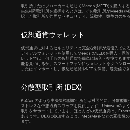
取引所またはブローカーを通じてMeeds (MEED)を購
央集権型取引所を選択するときは、その取引所がMeeds (
択した取引所が強固なセキュリティ、流動性、競争力のあ
仮想通貨ウォレット
仮想通貨に対するセキュリティと完全な制御が最優先であ
ディアルウォレットを使用してMeeds (MEED)を購入・
レットでは、何千もの仮想通貨を簡単に購入・交換できま
能を見つけるか、スマートフォンにウォレットをダウンロ
またはインポートし、仮想通通貨やNFTを保管、送受信で
分散型取引所 (DEX)
KuCoinのような中央集権型取引所とは対照的に、分散型
ストレスな仮想通貨スワップを提供します。Uniswapの
取引をサポートしています。ほとんどの仮想通貨は、
Ether
あります。DEXに参加するには、MetaMaskなどの互換
ます。