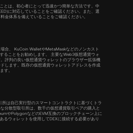
入することは、初心者にとって迅速かつ簡単な方法です。中
MEED)に対応していることをご確認ください。また、選
る料金体系を備えていることをご確認ください。
る場合、
KuCoin Wallet
やMetaMaskなどのノンカスト
保管することをお勧めします。 主要なWeb3仮想通貨ウォ
す。評判の良い仮想通貨ウォレットのブラウザー拡張機
ードします。既存の仮想通貨ウォレットアドレスを作成
きます。
取引所は自己実行型のスマートコントラクトに基づくトラ
ような分散型取引所は、数千の仮想通貨取引ペアの購入と
eum
や
Polygon
などのEVM互換のブロックチェーン上に
性のあるウォレットを使用してDEXに接続する必要があり