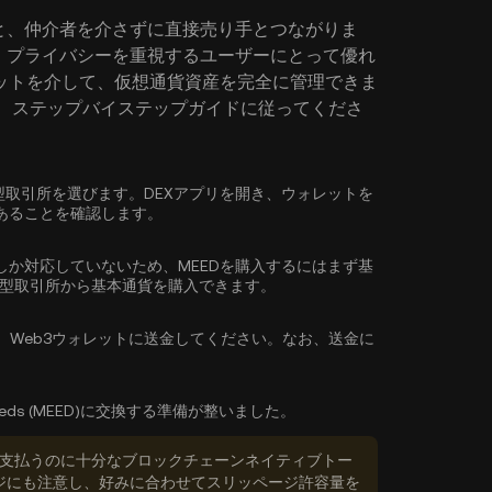
すると、仲介者を介さずに直接売り手とつながりま
、プライバシーを重視するユーザーにとって優れ
ットを介して、仮想通貨資産を完全に管理できま
ては、ステップバイステップガイドに従ってくださ
る分散型取引所を選びます。DEXアプリを開き、ウォレットを
あることを確認します。
しか対応していないため、MEEDを購入するにはまず基
権型取引所から
基本通貨を購入
できます。
、Web3ウォレットに送金してください。なお、送金に
eds (MEED)に交換する準備が整いました。
数料を支払うのに十分なブロックチェーンネイティブトー
ジにも注意し、好みに合わせてスリッページ許容量を