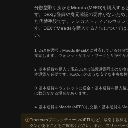
分散型取引所からMeeds (MEED)を購入
す。DEXは登録や身元確認の要件がないため
た代替手段です。ノンカストディアルウォレ
す。DEXでMeedsを購入する方法につい
い。
1.
DEXを選択：
Meeds (MEED)に対応してい
接続します。ウォレットがネットワークと互換性が
2.
基本通貨を購入：
現在DEXは仮想通貨同士の交換
本通貨が必要です。KuCoinのような安全な中央集
3.
基本通貨をウォレットに送金：
基本通貨を購入後
は数分かかる場合があります。
4.
基本通貨をMeeds (MEED)に交換：
基本通貨をMe
EthereumブロックチェーンのETHなど、取引手
クンがあることをご確認ください。また、スリッペー