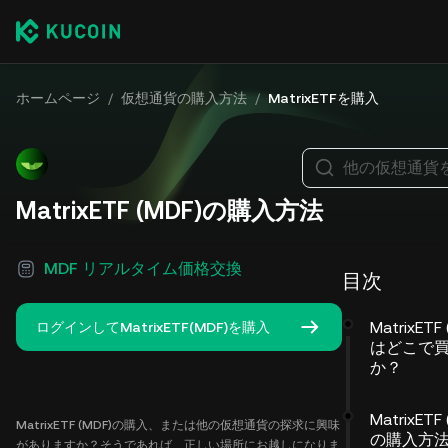
ホームページ
/
仮想通貨の購入方法
/
MatrixETFを購入
他の仮想通貨
MatrixETF (MDF)の購入方法
MDF リアルタイム価格交換
目次
MatrixETF
ログインしてMatrixETF(MDF)を購入
はどこで
か？
MatrixETF
MatrixETF (MDF)の購入、または他の仮想通貨の探求に興味
の購入方
がありますか？そうであれば、正しい場所にお越しになりま