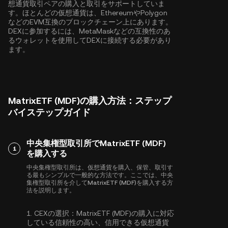
想通貨取引ペアの購入と取引をサポートしていま
す。ほとんどの仮想通貨は、
Ethereum
や
Polygon
などのEVM互換のブロックチェーン上にあります。
DEXに参加するには、MetaMaskなどの互換性のあ
るウォレットを使用してDEXに接続する必要があり
ます。
MatrixETF (MDF)の購入方法：ステップ
バイステップガイド
中央集権型取引所でMatrixETF (MDF)
1
を購入する
中央集権型取引所は、仮想通貨を購入、保管、取引す
る最もシンプルで一般的な方法です。ここでは、中央
集権型取引所を介してMatrixETF (MDF)を購入する方
法を説明します。
1.
CEXの選択：
MatrixETF (MDF)の購入に対応
している信頼性の高い、信用できる仮想通貨