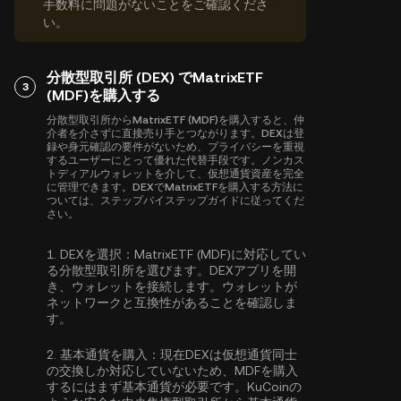
手数料に問題がないことをご確認くださ
い。
分散型取引所 (DEX) でMatrixETF
3
(MDF)を購入する
分散型取引所からMatrixETF (MDF)を購入すると、仲
介者を介さずに直接売り手とつながります。DEXは登
録や身元確認の要件がないため、プライバシーを重視
するユーザーにとって優れた代替手段です。ノンカス
トディアルウォレットを介して、仮想通貨資産を完全
に管理できます。DEXでMatrixETFを購入する方法に
ついては、ステップバイステップガイドに従ってくだ
さい。
1.
DEXを選択：
MatrixETF (MDF)に対応してい
る分散型取引所を選びます。DEXアプリを開
き、ウォレットを接続します。ウォレットが
ネットワークと互換性があることを確認しま
す。
2.
基本通貨を購入：
現在DEXは仮想通貨同士
の交換しか対応していないため、MDFを購入
するにはまず基本通貨が必要です。KuCoinの