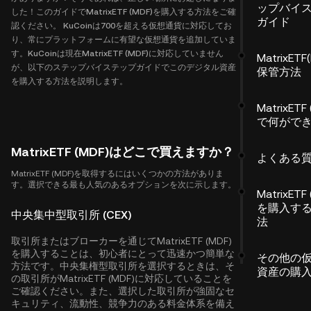
ップバイ
した！このガイドでMatrixETF (MDF)を購入する方法をご確
ガイド
認ください。 KuCoinは700を超える仮想通貨に対応してお
り、常にプラットフォームに有望な仮想通貨を追加していま
す。KuCoinは現在MatrixETF (MDF)に対応していません
MatrixETF
が、以下のステップバイステップガイドでこのデジタル資産
保管方法
を購入する方法を説明します。
MatrixETF
で何がで
MatrixETF (MDF)はどこで買えますか？
よくある
MatrixETF (MDF)を取得するにはいくつかの方法がありま
す。選択できる最も人気のあるオプションを次に示します。
MatrixETF
を購入す
中央集中型取引所 (CEX)
法
取引所またはブローカーを通じてMatrixETF (MDF)
を購入することは、初心者にとって迅速かつ簡単な
その他の
方法です。中央集権型取引所を選択するときは、そ
資産の購
の取引所がMatrixETF (MDF)に対応していることを
ご確認ください。また、選択した取引所が強固なセ
キュリティ、流動性、競争力のある料金体系を備え