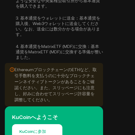
ような安全な中央集権型取引所から
基本通貨
を購入
できます。
3.
基本通貨をウォレットに送金：
基本通貨を
購入後、Web3ウォレットに送金してくださ
い。なお、送金には数分かかる場合がありま
す。
4.
基本通貨をMatrixETF (MDF)に交換：
基本
通貨をMatrixETF (MDF)に交換する準備が整い
ました。
EthereumブロックチェーンのETHなど、取
引手数料を支払うのに十分なブロックチェ
ーンネイティブトークンがあることをご確
認ください。また、スリッページにも注意
し、好みに合わせてスリッページ許容量を
調整してください。
KuCoinへようこそ
KuCoinに参加