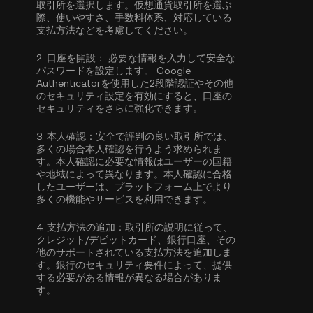
取引所を選択します。仮想通貨取引所を選ぶ
際、使いやすさ、手数料体系、対応している
支払方法などを考慮してください。
2.
口座を開設：
必要な情報を入力して安全な
パスワードを設定します。
Google
Authenticatorを使用した2段階認証
やその他
のセキュリティ設定を有効にすると、口座の
セキュリティをさらに強化できます。
3.
本人確認：
安全で評判の良い取引所では、
多くの場合
本人確認
を行うよう求められま
す。本人確認に必要な情報はユーザーの国籍
や地域によって異なります。本人確認に合格
したユーザーは、プラットフォーム上でより
多くの機能やサービスを利用できます。
4.
支払方法の追加：
取引所の説明に従って、
クレジット/デビットカード、銀行口座、その
他のサポートされている支払方法を追加しま
す。銀行のセキュリティ要件によって、提供
する必要がある情報が異なる場合がありま
す。