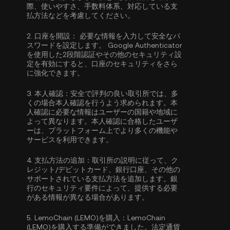
際、使いやすさ、手数料体系、対応している支
払方法などを考慮してください。
2.
口座を開設：
必要な情報を入力して安全なパ
スワードを設定します。
Google Authenticator
を使用した2段階認証
やその他のセキュリティ設
定を有効にすると、口座のセキュリティをさら
に強化できます。
3.
本人確認：
安全で評判の良い取引所では、多
くの場合
本人確認
を行うよう求められます。本
人確認に必要な情報はユーザーの国籍や地域に
よって異なります。本人確認に合格したユーザ
ーは、プラットフォーム上でより多くの機能や
サービスを利用できます。
4.
支払方法の追加：
取引所の説明に従って、ク
レジット/デビットカード、銀行口座、その他の
サポートされている支払方法を追加します。銀
行のセキュリティ要件によって、提供する必要
がある情報が異なる場合があります。
5.
LemoChain (LEMO)を購入：
LemoChain
(LEMO)を購入する準備ができました。法定通貨