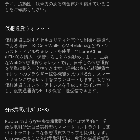
ティ、流動性、競争力のある料金体系を備えているこ
とをご確認ください。
仮想通貨ウォレット
仮想通貨に対するセキュリティと完全な制御が最優先
である場合、
KuCoin Wallet
やMetaMaskなどのノン
カストディアルウォレットを使用してLemoChain
(LEMO)を購入・保管することをお勧めします。 主要
なWeb3仮想通貨ウォレットでは、何千もの仮想通貨
を簡単に購入・交換できます。評判の良い仮想通貨ウ
ォレットのブラウザー拡張機能を見つけるか、スマー
トフォンにウォレットをダウンロードします。既存の
仮想通貨ウォレットアドレスを作成またはインポート
し、仮想通通貨やNFTを保管、送受信できます。
分散型取引所 (DEX)
KuCoinのような中央集権型取引所とは対照的に、分
散型取引所は自己実行型のスマートコントラクトに基
づくトラストレスな仮想通貨スワップを提供します。
Uniswapのような分散型取引所は、数千の仮想通貨取