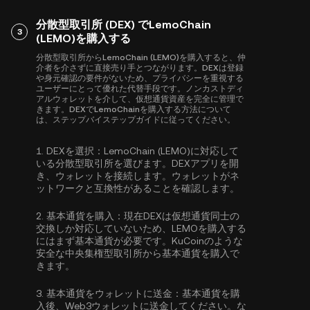
分散型取引所 (DEX) でLemoChain
3
(LEMO)を購入する
分散型取引所からLemoChain (LEMO)を購入すると、仲
介者を介さずに直接売り手とつながります。DEXは登録
や身元確認の要件がないため、プライバシーを重視する
ユーザーにとって優れた代替手段です。ノンカストディ
アルウォレットを介して、仮想通貨資産を完全に管理で
きます。DEXでLemoChainを購入する方法について
は、ステップバイステップガイドに従ってください。
1.
DEXを選択：
LemoChain (LEMO)に対応して
いる分散型取引所を選びます。DEXアプリを開
き、ウォレットを接続します。ウォレットがネ
ットワークと互換性があることを確認します。
2.
基本通貨を購入：
現在DEXは仮想通貨同士の
交換しか対応していないため、LEMOを購入する
にはまず基本通貨が必要です。KuCoinのような
安全な中央集権型取引所から
基本通貨を購入
で
きます。
3.
基本通貨をウォレットに送金：
基本通貨を購
入後、Web3ウォレットに送金してください。な