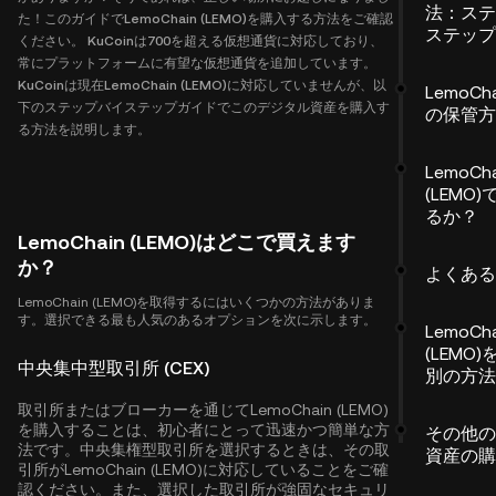
法：ステ
た！このガイドでLemoChain (LEMO)を購入する方法をご確認
ステップ
ください。 KuCoinは700を超える仮想通貨に対応しており、
常にプラットフォームに有望な仮想通貨を追加しています。
KuCoinは現在LemoChain (LEMO)に対応していませんが、以
LemoCha
下のステップバイステップガイドでこのデジタル資産を購入す
の保管方
る方法を説明します。
LemoCha
(LEMO
るか？
LemoChain (LEMO)はどこで買えます
か？
よくある
LemoChain (LEMO)を取得するにはいくつかの方法がありま
す。選択できる最も人気のあるオプションを次に示します。
LemoCha
(LEMO
中央集中型取引所 (CEX)
別の方法
取引所またはブローカーを通じてLemoChain (LEMO)
を購入することは、初心者にとって迅速かつ簡単な方
その他の
法です。中央集権型取引所を選択するときは、その取
資産の購
引所がLemoChain (LEMO)に対応していることをご確
認ください。また、選択した取引所が強固なセキュリ