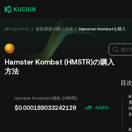
ホームページ
/
仮想通貨の購入方法
/
Hamster Kombatを購入
他の
Hamster Kombat (HMSTR)の購入
方法
目
Hamster Kombatの価格 (24時間)
$
0.000188033242129
4.66%
H
K