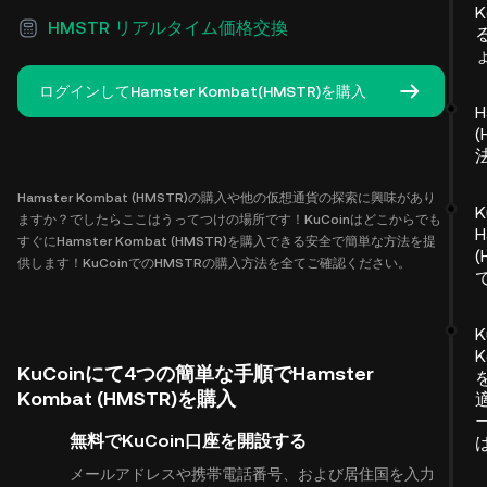
HMSTR リアルタイム価格交換
ログインしてHamster Kombat(HMSTR)を購入
H
Hamster Kombat (HMSTR)の購入や他の仮想通貨の探索に興味があり
K
ますか？でしたらここはうってつけの場所です！KuCoinはどこからでも
H
すぐにHamster Kombat (HMSTR)を購入できる安全で簡単な方法を提
(
供します！KuCoinでのHMSTRの購入方法を全てご確認ください。
K
K
KuCoinにて4つの簡単な手順でHamster
Kombat (HMSTR)を購入
無料でKuCoin口座を開設する
メールアドレスや携帯電話番号、および居住国を入力