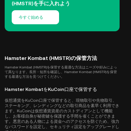
(HMSTR)を手に入れよう
今すぐ始める
Hamster Kombat (HMSTR)の保管方法
Hamster Kombat (HMSTR)を保管する最適な方法はニーズや好みによっ
て異なります。長所・短所を確認し、Hamster Kombat (HMSTR)を保管
する最適な方法を見つけてください。
Hamster KombatをKuCoin口座で保管する
仮想通貨をKuCoin口座で保管すると、現物取引や先物取引、
ステーキング、レンディングなどの取引商品を素早く利用でき
ます。KuCoinは仮想通貨資産のカストディアンとして機能
し、お客様自身が秘密鍵を保護する手間を省くことができま
す。悪意のある人物による資金へのアクセスを防ぐため、強力
なパスワードを設定し、セキュリティ設定をアップグレードし