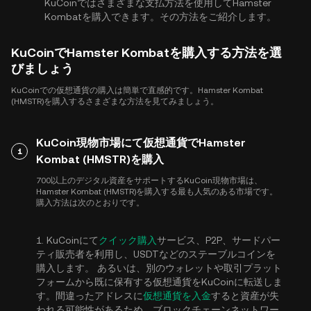
KuCoinではさまざまな支払方法を使用してHamster
Kombatを購入できます。その方法をご紹介します。
KuCoinでHamster Kombatを購入する方法を選
びましょう
KuCoinでの仮想通貨の購入は簡単で直感的です。Hamster Kombat
(HMSTR)を購入するさまざまな方法を見てみましょう。
KuCoin現物市場にて仮想通貨でHamster
1
Kombat (HMSTR)を購入
700以上のデジタル資産をサポートするKuCoin現物市場は、
Hamster Kombat (HMSTR)を購入する最も人気のある市場です。
購入方法は次のとおりです。
1. KuCoinにて
クイック購入
サービス、P2P、サードパー
ティ販売者を利用し、USDTなどのステーブルコインを
購入します。 あるいは、別のウォレットや取引プラット
フォームから既に保有する仮想通貨をKuCoinに転送しま
す。間違ったアドレスに
仮想通貨を入金
すると資産が失
われる可能性があるため、ブロックチェーンネットワー