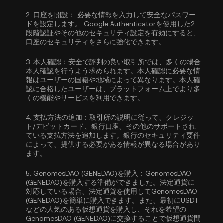
2.
口座を開設：
必要な情報を入力して安全なパスワー
ドを設定します。
Google Authenticatorを使用した2
段階認証
やその他のセキュリティ設定を有効にすると、
口座のセキュリティをさらに強化できます。
3.
本人確認：
安全で評判の良い取引所では、多くの場合
本人確認
を行うよう求められます。本人確認に必要な情
報はユーザーの国籍や地域によって異なります。本人確
認に合格したユーザーは、プラットフォーム上でより多
くの機能やサービスを利用できます。
4.
支払方法の追加：
取引所の説明に従って、クレジッ
ト/デビットカード、銀行口座、その他のサポートされ
ている支払方法を追加します。銀行のセキュリティ要件
によって、提供する必要がある情報が異なる場合があり
ます。
5.
GenomesDAO (GENEDAO)を購入：
GenomesDAO
(GENEDAO)を購入する準備ができました。法定通貨に
対応している場合、法定通貨を使用してGenomesDAO
(GENEDAO)を簡単に購入できます。また、最初に
USDT
などの人気のある仮想通貨を購入し、それを希望の
GenomesDAO (GENEDAO)に交換することで仮想通貨間