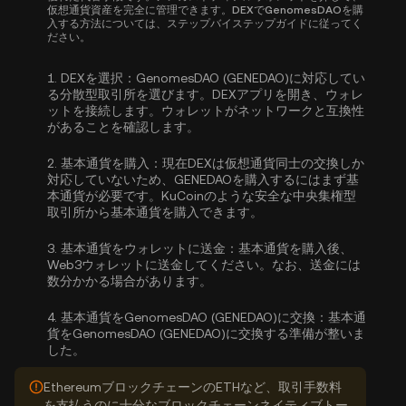
仮想通貨資産を完全に管理できます。DEXでGenomesDAOを購
入する方法については、ステップバイステップガイドに従ってく
ださい。
1.
DEXを選択：
GenomesDAO (GENEDAO)に対応してい
る分散型取引所を選びます。DEXアプリを開き、ウォレ
ットを接続します。ウォレットがネットワークと互換性
があることを確認します。
2.
基本通貨を購入：
現在DEXは仮想通貨同士の交換しか
対応していないため、GENEDAOを購入するにはまず基
本通貨が必要です。KuCoinのような安全な中央集権型
取引所から
基本通貨を購入
できます。
3.
基本通貨をウォレットに送金：
基本通貨を購入後、
Web3ウォレットに送金してください。なお、送金には
数分かかる場合があります。
4.
基本通貨をGenomesDAO (GENEDAO)に交換：
基本通
貨をGenomesDAO (GENEDAO)に交換する準備が整いま
した。
EthereumブロックチェーンのETHなど、取引手数料
を支払うのに十分なブロックチェーンネイティブトー