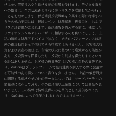
格は高い市場リスクと価格変動の影響を受けます。デジタル資産
への投資は、その仕組みとそれに伴うリスクを理解してから行う
ことをお勧めします。仮想通貨投資戦略を立案する際に考慮すべ
きその他の要因には、経験レベル、財務状況、投資目的、および
リスク許容度が含まれます。仮想通貨を購入する前に、独立した
ファイナンシャルアドバイザーに相談するのも良いでしょう。 上
記の情報は財務アドバイスではなく、過去のパフォーマンスは将
来の市場動向を示す信頼できる指標ではありません。 お客様の投
資および資産の価値は、市場の状況に基づいて増減する可能性が
あり、投資資金を回収したり、投資から利益を得たりするという
保証はありません。お客様の投資決定はお客様ご自身の責任であ
り、KuCoinはプラットフォームで仮想通貨を購入する際に発生す
る可能性のある損失について責任を負いません。 上記の仮想通貨
に関連する価格やその他のデータについては、サードパーティの
情報源に依存しており、その信頼性や正確性については責任を負
いません。この情報は情報提供のみを目的として提供されてお
り、KuCoinによって保証されるものではありません。