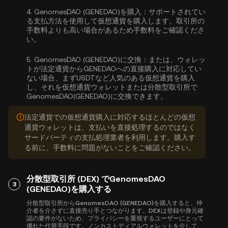
4.
GenomesDAO (GENEDAO)を購入：
サポートされてい
る支払方法を使用して仮想通貨を購入します。取引所の
手数料よりも高い場合があるため手数料をご確認くださ
い。
5.
GenomesDAO (GENEDAO)に交換：
または、ウォレッ
トが法定通貨からGENEDAOへの直接購入に対応してい
ない場合、まずUSDTなど人気のある仮想通貨を購入
し、それを仮想通貨ウォレットまたは分散型取引所で
GenomesDAO(GENEDAO)に交換できます。
法定通貨での仮想通貨購入に対応するほとんどの仮想
通貨ウォレットは、支払いを直接処理するのではなく
サードパーティの支払処理業者を利用します。購入す
る前に、手数料に問題がないことをご確認ください。
分散型取引所 (DEX) でGenomesDAO
3
(GENEDAO)を購入する
分散型取引所からGenomesDAO (GENEDAO)を購入すると、仲
介者を介さずに直接売り手とつながります。DEXは登録や身元確
認の要件がないため、プライバシーを重視するユーザーにとって
優れた代替手段です。ノンカストディアルウォレットを介して、