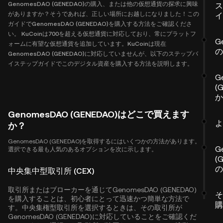
GenomesDAO (GENEDAO)の購入、または他の仮想通貨の探求に興味
ス
がありますか？そうであれば、正しい場所にお越しになりました！この
イ
ガイドでGenomesDAO (GENEDAO)を購入する方法をご確認くださ
い。 KuCoinは700を超える仮想通貨に対応しており、常にプラットフ
G
ォームに有望な仮想通貨を追加しています。KuCoinは現在
の
GenomesDAO (GENEDAO)に対応していませんが、以下のステップバ
イステップガイドでこのデジタル資産を購入する方法を説明します。
G
(
か
GenomesDAO (GENEDAO)はどこで買えます
よ
か？
GenomesDAO (GENEDAO)を取得するにはいくつかの方法があります。
G
選択できる最も人気のあるオプションを次に示します。
(
の
中央集中型取引所 (CEX)
取引所またはブローカーを通じてGenomesDAO (GENEDAO)
そ
を購入することは、初心者にとって迅速かつ簡単な方法で
購
す。中央集権型取引所を選択するときは、その取引所が
GenomesDAO (GENEDAO)に対応していることをご確認くだ