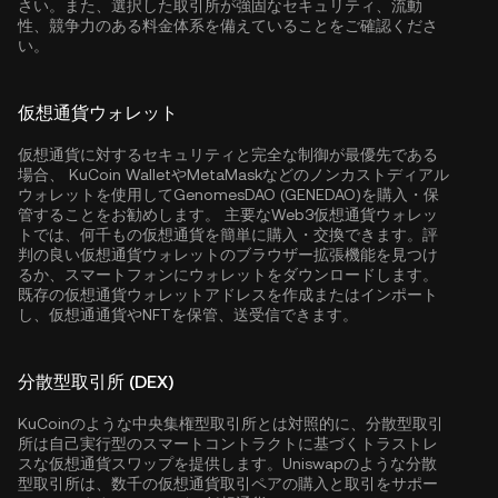
さい。また、選択した取引所が強固なセキュリティ、流動
性、競争力のある料金体系を備えていることをご確認くださ
い。
仮想通貨ウォレット
仮想通貨に対するセキュリティと完全な制御が最優先である
場合、
KuCoin Wallet
やMetaMaskなどのノンカストディアル
ウォレットを使用してGenomesDAO (GENEDAO)を購入・保
管することをお勧めします。 主要なWeb3仮想通貨ウォレッ
トでは、何千もの仮想通貨を簡単に購入・交換できます。評
判の良い仮想通貨ウォレットのブラウザー拡張機能を見つけ
るか、スマートフォンにウォレットをダウンロードします。
既存の仮想通貨ウォレットアドレスを作成またはインポート
し、仮想通通貨やNFTを保管、送受信できます。
分散型取引所 (DEX)
KuCoinのような中央集権型取引所とは対照的に、分散型取引
所は自己実行型のスマートコントラクトに基づくトラストレ
スな仮想通貨スワップを提供します。Uniswapのような分散
型取引所は、数千の仮想通貨取引ペアの購入と取引をサポー