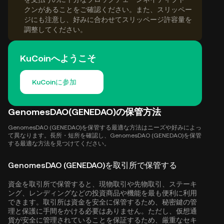
クンがあることをご確認ください。また、スリッペー
ジにも注意し、好みに合わせてスリッページ許容量を
調整してください。
KuCoinへようこそ
KuCoinに参加
GenomesDAO(GENEDAO)の保管方法
GenomesDAO (GENEDAO)を保管する最適な方法はニーズや好みによっ
て異なります。長所・短所を確認し、GenomesDAO (GENEDAO)を保管
する最適な方法を見つけてください。
GenomesDAO (GENEDAO)を取引所で保管する
資金を取引所で保管すると、現物取引や先物取引、ステーキ
ング、レンディングなどの投資商品や機能を最も便利に利用
できます。取引所は資金を安全に保管するため、秘密鍵の管
理と保護に手間をかける必要はありません。ただし、仮想通
貨が安全に管理されていることを保証するため、厳重なセキ