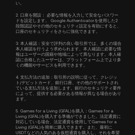
い。
2.
口座を開設：
必要な情報を入力して安全なパスワー
ドを設定します。
Google Authenticatorを使用した2
段階認証
やその他のセキュリティ設定を有効にすると、
口座のセキュリティをさらに強化できます。
3.
本人確認：
安全で評判の良い取引所では、多くの場合
本人確認
を行うよう求められます。本人確認に必要な情
報はユーザーの国籍や地域によって異なります。本人確
認に合格したユーザーは、プラットフォーム上でより多
くの機能やサービスを利用できます。
4.
支払方法の追加：
取引所の説明に従って、クレジッ
ト/デビットカード、銀行口座、その他のサポートされ
ている支払方法を追加します。銀行のセキュリティ要件
によって、提供する必要がある情報が異なる場合があり
ます。
5.
Games for a Living (GFAL)を購入：
Games for a
Living (GFAL)を購入する準備ができました。法定通貨に
対応している場合、法定通貨を使用してGames for a
Living (GFAL)を簡単に購入できます。また、最初に
USDT
などの人気のある仮想通貨を購入し、それを希望