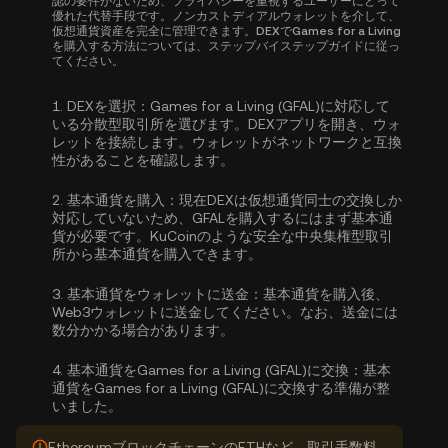
認の要件がないため、プライバシーを重視するユーザーにとって
優れた代替手段です。ノンカストディアルウォレットを介して、
仮想通貨資産を完全に管理できます。DEXでGames for a Living
を購入する方法については、ステップバイステップガイドに従っ
てください。
1.
DEXを選択：
Games for a Living (GFAL)に対応して
いる分散型取引所を選びます。DEXアプリを開き、ウォ
レットを接続します。ウォレットがネットワークと互換
性があることを確認します。
2.
基本通貨を購入：
現在DEXは仮想通貨同士の交換しか
対応していないため、GFALを購入するにはまず基本通
貨が必要です。KuCoinのような安全な中央集権型取引
所から
基本通貨を購入
できます。
3.
基本通貨をウォレットに送金：
基本通貨を購入後、
Web3ウォレットに送金してください。なお、送金には
数分かかる場合があります。
4.
基本通貨をGames for a Living (GFAL)に交換：
基本
通貨をGames for a Living (GFAL)に交換する準備が整
いました。
EthereumブロックチェーンのETHなど、取引手数料