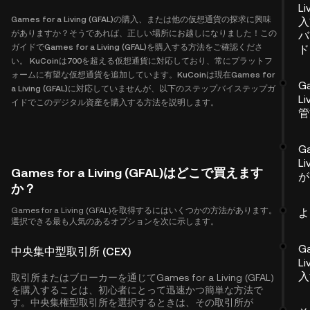
Li
Games for a Living (GFAL)の購入、または他の仮想通貨の探求に興味
入
がありますか？そうであれば、正しい場所にお越しになりました！この
バ
ガイドでGames for a Living (GFAL)を購入する方法をご確認くださ
ド
い。 KuCoinは700を超える仮想通貨に対応しており、常にプラットフ
ォームに有望な仮想通貨を追加しています。KuCoinは現在Games for
Ga
a Living (GFAL)に対応していませんが、以下のステップバイステップガ
L
イドでこのデジタル資産を購入する方法を説明します。
管
Ga
Li
Games for a Living (GFAL)はどこで買えます
が
か？
Games for a Living (GFAL)を取得するにはいくつかの方法があります。
よ
選択できる最も人気のあるオプションを次に示します。
Ga
中央集中型取引所 (CEX)
Li
入
取引所またはブローカーを通じてGames for a Living (GFAL)
を購入することは、初心者にとって迅速かつ簡単な方法で
す。中央集権型取引所を選択するときは、その取引所が