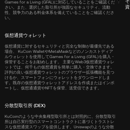
そ
Games for a Living (GFAL)に対応していることをご確認くだ
資
さい。また、選択した取引所が強固なセキュリティ、流動
性、競争力のある料金体系を備えていることをご確認くださ
い。
仮想通貨ウォレット
仮想通貨に対するセキュリティと完全な制御が最優先である
場合、
KuCoin Wallet
やMetaMaskなどのノンカストディア
ルウォレットを使用してGames for a Living (GFAL)を購入・
保管することをお勧めします。 主要なWeb3仮想通貨ウォレ
ットでは、何千もの仮想通貨を簡単に購入・交換できます。
評判の良い仮想通貨ウォレットのブラウザー拡張機能を見つ
けるか、スマートフォンにウォレットをダウンロードしま
す。既存の仮想通貨ウォレットアドレスを作成またはインポ
ートし、仮想通通貨やNFTを保管、送受信できます。
分散型取引所 (DEX)
KuCoinのような中央集権型取引所とは対照的に、分散型取引
所は自己実行型のスマートコントラクトに基づくトラストレ
スな仮想通貨スワップを提供します。Uniswapのような分散