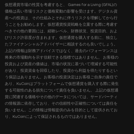
仮想通貨市場の性質を考慮すると、 Games for a Living (GFAL)の
価格は高い市場リスクと価格変動の影響を受けます。デジタル資
産への投資は、その仕組みとそれに伴うリスクを理解してから行
うことをお勧めします。仮想通貨投資戦略を立案する際に考慮す
べきその他の要因には、経験レベル、財務状況、投資目的、およ
びリスク許容度が含まれます。仮想通貨を購入する前に、独立し
たファイナンシャルアドバイザーに相談するのも良いでしょう。
上記の情報は財務アドバイスではなく、過去のパフォーマンスは
将来の市場動向を示す信頼できる指標ではありません。 お客様の
投資および資産の価値は、市場の状況に基づいて増減する可能性
があり、投資資金を回収したり、投資から利益を得たりするとい
う保証はありません。お客様の投資決定はお客様ご自身の責任で
あり、KuCoinはプラットフォームで仮想通貨を購入する際に発生
する可能性のある損失について責任を負いません。 上記の仮想通
貨に関連する価格やその他のデータについては、サードパーティ
の情報源に依存しており、その信頼性や正確性については責任を
負いません。この情報は情報提供のみを目的として提供されてお
り、KuCoinによって保証されるものではありません。