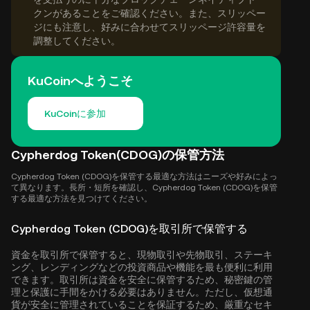
クンがあることをご確認ください。また、スリッペー
ジにも注意し、好みに合わせてスリッページ許容量を
調整してください。
KuCoinへようこそ
KuCoinに参加
Cypherdog Token(CDOG)の保管方法
Cypherdog Token (CDOG)を保管する最適な方法はニーズや好みによっ
て異なります。長所・短所を確認し、Cypherdog Token (CDOG)を保管
する最適な方法を見つけてください。
Cypherdog Token (CDOG)を取引所で保管する
資金を取引所で保管すると、現物取引や先物取引、ステーキ
ング、レンディングなどの投資商品や機能を最も便利に利用
できます。取引所は資金を安全に保管するため、秘密鍵の管
理と保護に手間をかける必要はありません。ただし、仮想通
貨が安全に管理されていることを保証するため、厳重なセキ