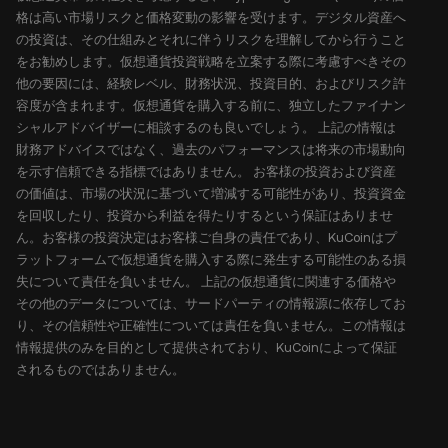
格は高い市場リスクと価格変動の影響を受けます。デジタル資産へ
の投資は、その仕組みとそれに伴うリスクを理解してから行うこと
をお勧めします。仮想通貨投資戦略を立案する際に考慮すべきその
他の要因には、経験レベル、財務状況、投資目的、およびリスク許
容度が含まれます。仮想通貨を購入する前に、独立したファイナン
シャルアドバイザーに相談するのも良いでしょう。 上記の情報は
財務アドバイスではなく、過去のパフォーマンスは将来の市場動向
を示す信頼できる指標ではありません。 お客様の投資および資産
の価値は、市場の状況に基づいて増減する可能性があり、投資資金
を回収したり、投資から利益を得たりするという保証はありませ
ん。お客様の投資決定はお客様ご自身の責任であり、KuCoinはプ
ラットフォームで仮想通貨を購入する際に発生する可能性のある損
失について責任を負いません。 上記の仮想通貨に関連する価格や
その他のデータについては、サードパーティの情報源に依存してお
り、その信頼性や正確性については責任を負いません。この情報は
情報提供のみを目的として提供されており、KuCoinによって保証
されるものではありません。