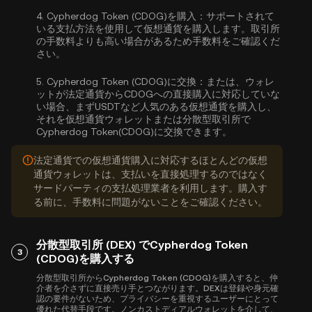
4.
Cypherdog Token (CDOG)を購入：
サポートされて
いる支払方法を使用して仮想通貨を購入します。取引所
の手数料よりも高い場合があるため手数料をご確認くだ
さい。
5.
Cypherdog Token (CDOG)に交換：
または、ウォレ
ットが法定通貨からCDOGへの直接購入に対応していな
い場合、まずUSDTなど人気のある仮想通貨を購入し、
それを仮想通貨ウォレットまたは分散型取引所で
Cypherdog Token(CDOG)に交換できます。
法定通貨での仮想通貨購入に対応するほとんどの仮想
通貨ウォレットは、支払いを直接処理するのではなく
サードパーティの支払処理業者を利用します。購入す
る前に、手数料に問題がないことをご確認ください。
分散型取引所 (DEX) でCypherdog Token
3
(CDOG)を購入する
分散型取引所からCypherdog Token (CDOG)を購入すると、仲
介者を介さずに直接売り手とつながります。DEXは登録や身元確
認の要件がないため、プライバシーを重視するユーザーにとって
優れた代替手段です。ノンカストディアルウォレットを介して、