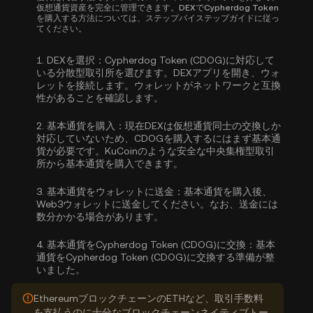
仮想通貨資産を完全に管理できます。DEXでCypherdog Token
を購入する方法については、ステップバイステップガイドに従っ
てください。
1.
DEXを選択：
Cypherdog Token (CDOG)に対応して
いる分散型取引所を選びます。DEXアプリを開き、ウォ
レットを接続します。ウォレットがネットワークと互換
性があることを確認します。
2.
基本通貨を購入：
現在DEXは仮想通貨同士の交換しか
対応していないため、CDOGを購入するにはまず基本通
貨が必要です。KuCoinのような安全な中央集権型取引
所から
基本通貨を購入
できます。
3.
基本通貨をウォレットに送金：
基本通貨を購入後、
Web3ウォレットに送金してください。なお、送金には
数分かかる場合があります。
4.
基本通貨をCypherdog Token (CDOG)に交換：
基本
通貨をCypherdog Token (CDOG)に交換する準備が整
いました。
EthereumブロックチェーンのETHなど、取引手数料
を支払うのに十分なブロックチェーンネイティブトー