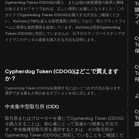
Cypherdog Token (CDOG)の購入、または他の仮想通貨の探求に興味
T
がありますか？そうであれば、正しい場所にお越しになりました！この
ガイドでCypherdog Token (CDOG)を購入する方法をご確認くださ
い。 KuCoinは700を超える仮想通貨に対応しており、常にプラットフォ
ームに有望な仮想通貨を追加しています。KuCoinは現在Cypherdog
Token (CDOG)に対応していませんが、以下のステップバイステップガ
C
イドでこのデジタル資産を購入する方法を説明します。
T
C
Cypherdog Token (CDOG)はどこで買えます
T
か？
Cypherdog Token (CDOG)を取得するにはいくつかの方法があります。
選択できる最も人気のあるオプションを次に示します。
中央集中型取引所 (CEX)
C
T
取引所またはブローカーを通じてCypherdog Token (CDOG)
を購入することは、初心者にとって迅速かつ簡単な方法で
す。中央集権型取引所を選択するときは、その取引所が
Cypherdog Token (CDOG)に対応していることをご確認くだ