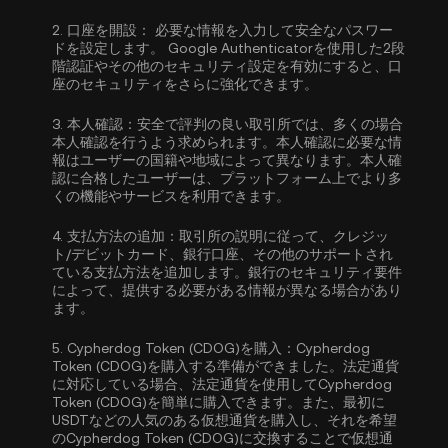
2.
口座を開設：
必要な情報を入力して安全なパスワー
ドを設定します。
Google Authenticatorを使用した2段
階認証
やその他のセキュリティ設定を有効にすると、口
座のセキュリティをさらに強化できます。
3.
本人確認：
安全で評判の良い取引所では、多くの場合
本人確認
を行うよう求められます。本人確認に必要な情
報はユーザーの国籍や地域によって異なります。本人確
認に合格したユーザーは、プラットフォーム上でより多
くの機能やサービスを利用できます。
4.
支払方法の追加：
取引所の説明に従って、クレジッ
ト/デビットカード、銀行口座、その他のサポートされ
ている支払方法を追加します。銀行のセキュリティ要件
によって、提供する必要がある情報が異なる場合があり
ます。
5.
Cypherdog Token (CDOG)を購入：
Cypherdog
Token (CDOG)を購入する準備ができました。法定通貨
に対応している場合、法定通貨を使用してCypherdog
Token (CDOG)を簡単に購入できます。また、最初に
USDT
などの人気のある仮想通貨を購入し、それを希望
のCypherdog Token (CDOG)に交換することで仮想通