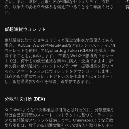
さい。また、選択した取引所が強固なセキュリティ、流動
性、競争力のある料金体系を備えていることをご確認くださ
い。
仮想通貨ウォレット
仮想通貨に対するセキュリティと完全な制御が最優先である
場合、
KuCoin Wallet
やMetaMaskなどのノンカストディアル
ウォレットを使用してCypherdog Token (CDOG)を購入・保
管することをお勧めします。 主要なWeb3仮想通貨ウォレッ
トでは、何千もの仮想通貨を簡単に購入・交換できます。評
判の良い仮想通貨ウォレットのブラウザー拡張機能を見つけ
るか、スマートフォンにウォレットをダウンロードします。
既存の仮想通貨ウォレットアドレスを作成またはインポート
し、仮想通通貨やNFTを保管、送受信できます。
分散型取引所 (DEX)
KuCoinのような中央集権型取引所とは対照的に、分散型取引
所は自己実行型のスマートコントラクトに基づくトラストレ
スな仮想通貨スワップを提供します。Uniswapのような分散
型取引所は、数千の仮想通貨取引ペアの購入と取引をサポー