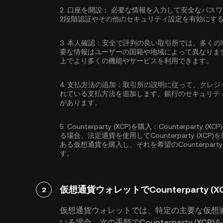
2.
口座を開設：
必要な情報を入力して安全なパス
2段階認証
やその他のセキュリティ設定を有効にす
3.
本人確認：
安全で評判の良い取引所では、多くの
要な情報はユーザーの国籍や地域によって異なりま
上でより多くの機能やサービスを利用できます。
4.
支払方法の追加：
取引所の説明に従って、クレジ
れている支払方法を追加します。銀行のセキュリテ
があります。
5.
Counterparty (XCP)を購入：
Counterpart
る場合、法定通貨を使用してCounterparty (X
ある仮想通貨を購入し、それを希望のCounterpar
す。
仮想通貨ウォレットでCounterparty (
2
仮想通貨ウォレットでは、特定の主要な仮想
いる場合、次の手順でCounterparty (XC