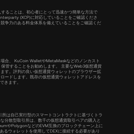
P)を購入することは、初心者にとって迅速かつ簡単な方法で
rparty (XCP)に対応していることをご確認くださ
、競争力のある料金体系を備えていることをご確認くだ
る場合、
KuCoin Wallet
やMetaMaskなどのノンカスト
を購入・保管することをお勧めします。 主要なWeb3仮想通貨
きます。評判の良い仮想通貨ウォレットのブラウザー拡
ンロードします。既存の仮想通貨ウォレットアドレスを
信できます。
取引所は自己実行型のスマートコントラクトに基づくトラ
ような分散型取引所は、数千の仮想通貨取引ペアの購入と
eum
や
Polygon
などのEVM互換のブロックチェーン上に
性のあるウォレットを使用してDEXに接続する必要があり