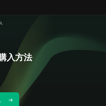
購入
P)の購入方法
入