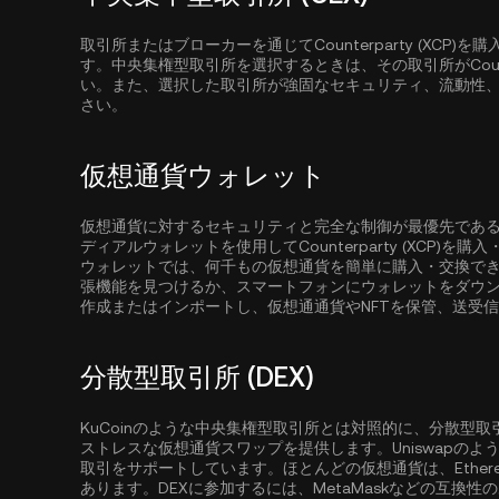
取引所またはブローカーを通じてCounterparty (XC
す。中央集権型取引所を選択するときは、その取引所がCounte
い。また、選択した取引所が強固なセキュリティ、流動性
さい。
仮想通貨ウォレット
仮想通貨に対するセキュリティと完全な制御が最優先であ
ディアルウォレットを使用してCounterparty (XCP)
ウォレットでは、何千もの仮想通貨を簡単に購入・交換で
張機能を見つけるか、スマートフォンにウォレットをダウ
作成またはインポートし、仮想通通貨やNFTを保管、送受
分散型取引所 (DEX)
KuCoinのような中央集権型取引所とは対照的に、分散型
ストレスな仮想通貨スワップを提供します。Uniswapの
取引をサポートしています。ほとんどの仮想通貨は、
Ether
あります。DEXに参加するには、MetaMaskなどの互換