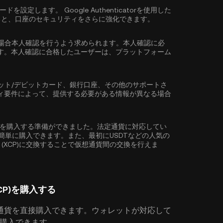
ワードを設定します。
Google Authenticatorを使用した
ると、口座のセキュリティをさらに強化できます。
場合
本人確認
を行うよう求められます。本人確認に必
す。本人確認に合格したユーザーは、プラットフォーム
ット/デビットカード、銀行口座、その他のサポートさ
ィ要件によって、提供する必要がある情報が異なる場合
y (XCP)を購入する準備ができました。法定通貨に対応してい
CP)を簡単に購入できます。また、最初に
USDT
などの人気の
ty (XCP)に交換することで仮想通貨間の交換を行えま
XCP)を購入する
通貨を直接購入できます。ウォレットが対応して
P)を購入できます。