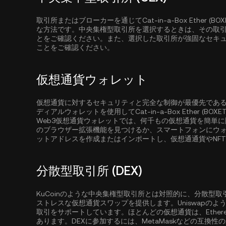
取引所またはブローカーを通じてCat-in-a-Box Ether
な方法です。中央集権型取引所を選択するときは、その取引所がCat-
とをご確認ください。また、選択した取引所が強固なセキ
ことをご確認ください。
仮想通貨ウォレット
仮想通貨に対するセキュリティと完全な制御が最優先であ
ディアルウォレットを使用してCat-in-a-Box Ether (
Web3仮想通貨ウォレットでは、何千もの仮想通貨を簡単
のブラウザー拡張機能を見つけるか、スマートフォンにウ
ットアドレスを作成またはインポートし、仮想通通貨やNF
分散型取引所 (DEX)
KuCoinのような中央集権型取引所とは対照的に、分散型
ストレスな仮想通貨スワップを提供します。Uniswapの
取引をサポートしています。ほとんどの仮想通貨は、
Ether
あります。DEXに参加するには、MetaMaskなどの互換