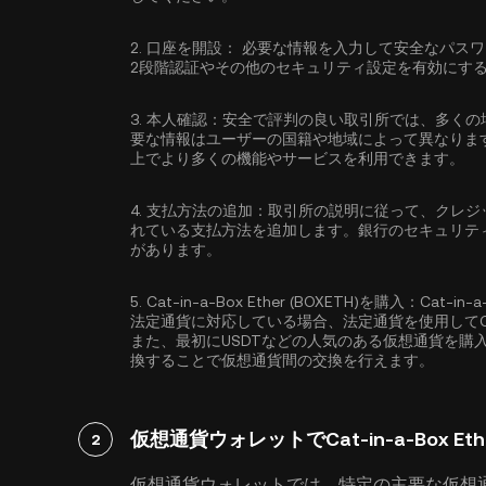
2.
口座を開設：
必要な情報を入力して安全なパス
2段階認証
やその他のセキュリティ設定を有効にす
3.
本人確認：
安全で評判の良い取引所では、多くの
要な情報はユーザーの国籍や地域によって異なりま
上でより多くの機能やサービスを利用できます。
4.
支払方法の追加：
取引所の説明に従って、クレジ
れている支払方法を追加します。銀行のセキュリテ
があります。
5.
Cat-in-a-Box Ether (BOXETH)を購入：
Cat-in
法定通貨に対応している場合、法定通貨を使用してCat-in
また、最初に
USDT
などの人気のある仮想通貨を購入し、それ
換することで仮想通貨間の交換を行えます。
仮想通貨ウォレットでCat-in-a-Box Eth
2
仮想通貨ウォレットでは、特定の主要な仮想