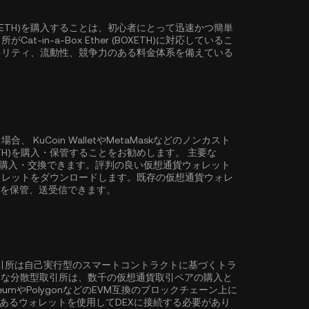
 (BOXETH)を購入することは、初心者にとって迅速かつ簡単
in-a-Box Ether (BOXETH)に対応しているこ
ュリティ、流動性、競争力のある料金体系を備えている
る場合、
KuCoin Wallet
やMetaMaskなどのノンカスト
BOXETH)を購入・保管することをお勧めします。 主要な
に購入・交換できます。評判の良い仮想通貨ウォレット
ォレットをダウンロードします。既存の仮想通貨ウォレ
Tを保管、送受信できます。
取引所は自己実行型のスマートコントラクトに基づくトラ
ような分散型取引所は、数千の仮想通貨取引ペアの購入と
eum
や
Polygon
などのEVM互換のブロックチェーン上に
性のあるウォレットを使用してDEXに接続する必要があり