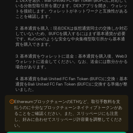
1.
DEXを選択：
Bali United FC Fan Token (BUFC)に対応して
いる分散型取引所を選びます。DEXアプリを開き、ウォレッ
トを接続します。ウォレットがネットワークと互換性がある
ことを確認します。
2.
基本通貨を購入：
現在DEXは仮想通貨同士の交換しか対応
していないため、BUFCを購入するにはまず基本通貨が必要
です。KuCoinのような安全な中央集権型取引所から
基本通
貨を購入
できます。
3.
基本通貨をウォレットに送金：
基本通貨を購入後、Web3
ウォレットに送金してください。なお、送金には数分かかる
場合があります。
4.
基本通貨をBali United FC Fan Token (BUFC)に交換：
基本
通貨をBali United FC Fan Token (BUFC)に交換する準備が整
いました。
EthereumブロックチェーンのETHなど、取引手数料を支
払うのに十分なブロックチェーンネイティブトークンがあ
ることをご確認ください。また、スリッページにも注意
し、好みに合わせてスリッページ許容量を調整してくださ
い。