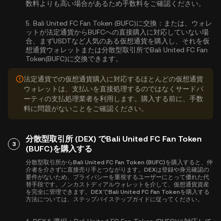
数料よりも高い場合があるため手数料をご確認ください。
5.
Bali United FC Fan Token (BUFC)に交換：
または、ウォレ
ットが法定通貨からBUFCへの直接購入に対応していない場
合、まずUSDTなど人気のある仮想通貨を購入し、それを仮
想通貨ウォレットまたは分散型取引所でBali United FC Fan
Token(BUFC)に交換できます。
法定通貨での仮想通貨購入に対応するほとんどの仮想通貨
ウォレットは、支払いを直接処理するのではなくサードパ
ーティの支払処理業者を利用します。購入する前に、手数
料に問題がないことをご確認ください。
分散型取引所 (DEX) でBali United FC Fan Token
3
(BUFC)を購入する
分散型取引所からBali United FC Fan Token (BUFC)を購入すると、仲
介者を介さずに直接売り手とつながります。DEXは登録や身元確認の
要件がないため、プライバシーを重視するユーザーにとって優れた代
替手段です。ノンカストディアルウォレットを介して、仮想通貨資産
を完全に管理できます。DEXでBali United FC Fan Tokenを購入する
方法については、ステップバイステップガイドに従ってください。