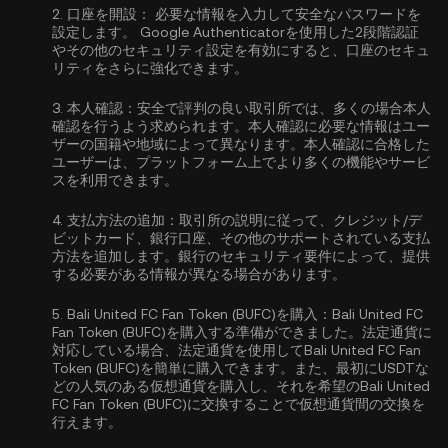
2.
口座を開設：
必要な情報を入力して安全なパスワードを
設定します。
Google Authenticatorを使用した2段階認証
やその他のセキュリティ設定を有効にすると、口座のセキュ
リティをさらに強化できます。
3.
本人確認：
安全で評判の良い取引所では、多くの場合
本人
確認
を行うよう求められます。本人確認に必要な情報はユー
ザーの国籍や地域によって異なります。本人確認に合格した
ユーザーは、プラットフォーム上でより多くの機能やサービ
スを利用できます。
4.
支払方法の追加：
取引所の説明に従って、クレジット/デ
ビットカード、銀行口座、その他のサポートされている支払
方法を追加します。銀行のセキュリティ要件によって、提供
する必要がある情報が異なる場合があります。
5.
Bali United FC Fan Token (BUFC)を購入：
Bali United FC
Fan Token (BUFC)を購入する準備ができました。法定通貨に
対応している場合、法定通貨を使用してBali United FC Fan
Token (BUFC)を簡単に購入できます。また、最初に
USDT
な
どの人気のある仮想通貨を購入し、それを希望のBali United
FC Fan Token (BUFC)に交換することで仮想通貨間の交換を
行えます。