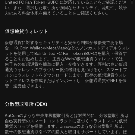
United FC Fan Token (BUFC)に対応していることをご確認くださ
い。また、選択した取引所が強固なセキュリティ、流動性、競争
力のある料金体系を備えていることをご確認ください。
仮想通貨ウォレット
仮想通貨に対するセキュリティと完全な制御が最優先である場
合、
KuCoin Wallet
やMetaMaskなどのノンカストディアルウォレ
ットを使用してBali United FC Fan Token (BUFC)を購入・保管す
ることをお勧めします。 主要なWeb3仮想通貨ウォレットでは、
何千もの仮想通貨を簡単に購入・交換できます。評判の良い仮想
通貨ウォレットのブラウザー拡張機能を見つけるか、スマートフ
ォンにウォレットをダウンロードします。既存の仮想通貨ウォレ
ットアドレスを作成またはインポートし、仮想通通貨やNFTを保
管、送受信できます。
分散型取引所 (DEX)
KuCoinのような中央集権型取引所とは対照的に、分散型取引所は
自己実行型のスマートコントラクトに基づくトラストレスな仮想
通貨スワップを提供します。Uniswapのような分散型取引所は、
数千の仮想通貨取引ペアの購入と取引をサポートしています。ほ