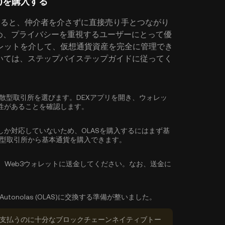
AS)を購入する
を購入すると、仲介者を介さずに直接売り手とつながり
め、プライバシーを重視するユーザーにとって優
レットを介して、仮想通貨資産を完全に管理でき
法については、ステップバイステップガイドに従ってく
ている分散型取引所を選びます。DEXアプリを開き、ウォレッ
性があることを確認します。
しか対応していないため、OLASを購入するにはまず基
権型取引所から
基本通貨を購入
できます。
、Web3ウォレットに送金してください。なお、送金に
utonolas (OLAS)に交換する準備が整いました。
数料を支払うのに十分なブロックチェーンネイティブトー