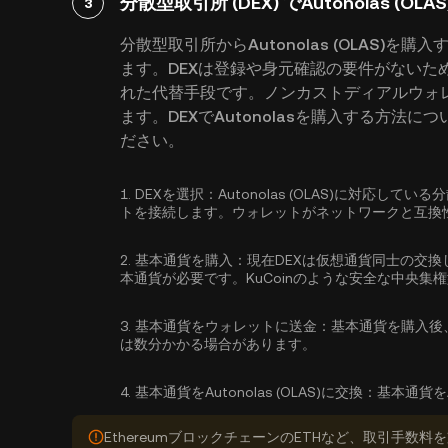
分散型取引所 (DEX) でAutonolas (OL
3
分散型取引所からAutonolas (OLAS)
ます。DEXは登録や身元確認の要件がないた
れた代替手段です。ノンカストディアルウォ
ます。DEXでAutonolasを購入する方
ださい。
1.
DEXを選択：
Autonolas (OLAS)に対応し
トを接続します。ウォレットがネットワークと互換
2.
基本通貨を購入：
現在DEXは仮想通貨同士の交換
本通貨が必要です。KuCoinのような安全な中央集
3.
基本通貨をウォレットに送金：
基本通貨を購入後
は数分かかる場合があります。
4.
基本通貨をAutonolas (OLAS)に交換：
基本通貨をA
EthereumブロックチェーンのETHなど、取引手