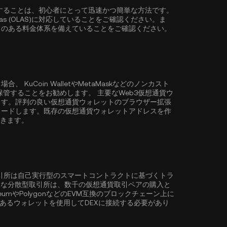
)を購入することは、初心者にとって迅速かつ簡単な方法です。
as (OLAS)に対応していることをご確認ください。ま
力のある料金体系を備えていることをご確認ください。
る場合、
KuCoin Wallet
やMetaMaskなどのノンカスト
購入・保管することをお勧めします。 主要なWeb3仮想通貨ウ
ます。評判の良い仮想通貨ウォレットのブラウザー拡張
ロードします。既存の仮想通貨ウォレットアドレスを作
できます。
取引所は自己実行型のスマートコントラクトに基づくトラ
ような分散型取引所は、数千の仮想通貨取引ペアの購入と
eum
や
Polygon
などのEVM互換のブロックチェーン上に
性のあるウォレットを使用してDEXに接続する必要があり