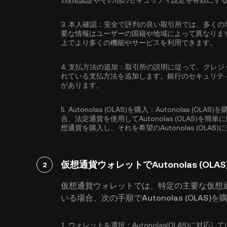
2段階認証
やその他のセキュリティ設定を有効にす
3.
本人確認：
安全で評判の良い取引所では、多くの
要な情報はユーザーの国籍や地域によって異なりま
上でより多くの機能やサービスを利用できます。
4.
支払方法の追加：
取引所の説明に従って、クレジ
れている支払方法を追加します。銀行のセキュリテ
があります。
5.
Autonolas (OLAS)を購入：
Autonolas (O
合、法定通貨を使用してAutonolas (OLAS)を
想通貨を購入し、それを希望のAutonolas (OL
仮想通貨ウォレットでAutonolas (OLA
2
仮想通貨ウォレットでは、特定の主要な仮想
いる場合、次の手順でAutonolas (OLAS)
1.
ウォレットを選択：
Autonolas(OLAS)