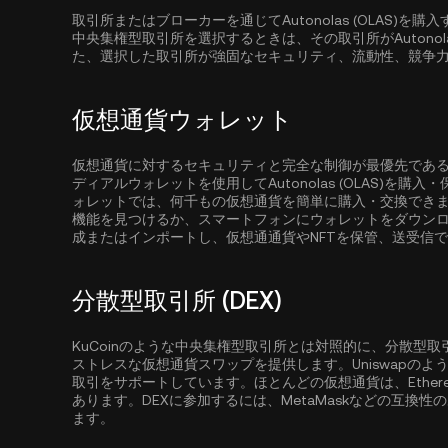
取引所またはブローカーを通じてAutonolas (OLAS
中央集権型取引所を選択するときは、その取引所がAutonol
た、選択した取引所が強固なセキュリティ、流動性、競争
仮想通貨ウォレット
仮想通貨に対するセキュリティと完全な制御が最優先であ
ディアルウォレットを使用してAutonolas (OLAS)を
ォレットでは、何千もの仮想通貨を簡単に購入・交換でき
機能を見つけるか、スマートフォンにウォレットをダウン
成またはインポートし、仮想通通貨やNFTを保管、送受信
分散型取引所 (DEX)
KuCoinのような中央集権型取引所とは対照的に、分散型
ストレスな仮想通貨スワップを提供します。Uniswapの
取引をサポートしています。ほとんどの仮想通貨は、
Ether
あります。DEXに参加するには、MetaMaskなどの互換
ます。