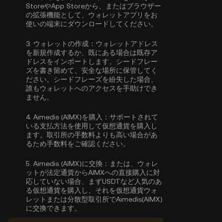
StoreやApp Storeから、またはブラウザー
の拡張機能として、ウォレットアプリをお
使いの端末にダウンロードしてください。
3.
ウォレットの作成：
ウォレットアドレス
を新規作成するか、既にある場合は既存ア
ドレスをインポートします。シードフレー
ズを書き留めて、安全な場所に保管してく
ださい。シードフレーズを紛失した場合、
誰もウォレットへのアクセスを手助けでき
ません。
4.
Aimedis (AIMX)を購入：
サポートされて
いる支払方法を使用して仮想通貨を購入し
ます。取引所の手数料よりも高い場合があ
るため手数料をご確認ください。
5.
Aimedis (AIMX)に交換：
または、ウォレ
ットが法定通貨からAIMXへの直接購入に対
応していない場合、まずUSDTなど人気のあ
る仮想通貨を購入し、それを仮想通貨ウォ
レットまたは分散型取引所でAimedis(AIMX)
に交換できます。