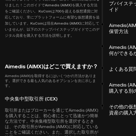
プバイステ
りました！このガイドでAimedis (AIMX)を購入する方法
イド
をご確認ください。 KuCoinは700を超える仮想通貨に対
応しており、常にプラットフォームに有望な仮想通貨を追
加しています。KuCoinは現在Aimedis (AIMX)に対応して
Aimedis(AI
いませんが、以下のステップバイステップガイドでこのデ
保管方法
ジタル資産を購入する方法を説明します。
Aimedis (A
何ができる
Aimedis (AIMX)はどこで買えますか？
よくある質
Aimedis (AIMX)を取得するにはいくつかの方法がありま
す。選択できる最も人気のあるオプションを次に示しま
Aimedis (A
す。
購入する別
中央集中型取引所 (CEX)
その他の仮
取引所またはブローカーを通じてAimedis (AIMX)
資産の購入
を購入することは、初心者にとって迅速かつ簡単
な方法です。中央集権型取引所を選択するとき
は、その取引所がAimedis (AIMX)に対応している
ことをご確認ください。また、選択した取引所が