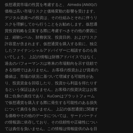
仮想通貨市場の性質を考慮すると、 Aimedis (AIMX)の
価格は高い市場リスクと価格変動の影響を受けます。
デジタル資産への投資は、その仕組みとそれに伴うリ
スクを理解してから行うことをお勧めします。仮想通
貨投資戦略を立案する際に考慮すべきその他の要因に
は、経験レベル、財務状況、投資目的、およびリスク
許容度が含まれます。仮想通貨を購入する前に、独立
したファイナンシャルアドバイザーに相談するのも良
いでしょう。 上記の情報は財務アドバイスではなく、
過去のパフォーマンスは将来の市場動向を示す信頼で
きる指標ではありません。 お客様の投資および資産の
価値は、市場の状況に基づいて増減する可能性があ
り、投資資金を回収したり、投資から利益を得たりす
るという保証はありません。お客様の投資決定はお客
様ご自身の責任であり、KuCoinはプラットフォーム
で仮想通貨を購入する際に発生する可能性のある損失
について責任を負いません。 上記の仮想通貨に関連す
る価格やその他のデータについては、サードパーティ
の情報源に依存しており、その信頼性や正確性につい
ては責任を負いません。この情報は情報提供のみを目