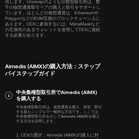
供します。Uniswapのような分散型取引所は、数
千の仮想通貨取引ペアの購入と取引をサポートし
ています。ほとんどの仮想通貨は、
Ethereum
や
Polygon
などのEVM互換のブロックチェーン上に
あります。DEXに参加するには、MetaMaskなど
の互換性のあるウォレットを使用してDEXに接続
する必要があります。
Aimedis (AIMX)の購入方法：ステップ
バイステップガイド
中央集権型取引所でAimedis (AIMX)
1
を購入する
中央集権型取引所は、仮想通貨を購入、保管、取引
する最もシンプルで一般的な方法です。ここでは、
中央集権型取引所を介してAimedis (AIMX)を購入
する方法を説明します。
1.
CEXの選択：
Aimedis (AIMX)の購入に対