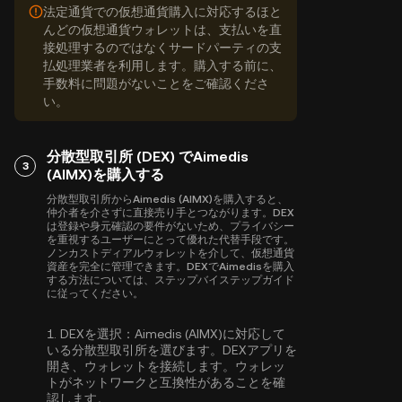
法定通貨での仮想通貨購入に対応するほと
んどの仮想通貨ウォレットは、支払いを直
接処理するのではなくサードパーティの支
払処理業者を利用します。購入する前に、
手数料に問題がないことをご確認くださ
い。
分散型取引所 (DEX) でAimedis
3
(AIMX)を購入する
分散型取引所からAimedis (AIMX)を購入すると、
仲介者を介さずに直接売り手とつながります。DEX
は登録や身元確認の要件がないため、プライバシー
を重視するユーザーにとって優れた代替手段です。
ノンカストディアルウォレットを介して、仮想通貨
資産を完全に管理できます。DEXでAimedisを購入
する方法については、ステップバイステップガイド
に従ってください。
1.
DEXを選択：
Aimedis (AIMX)に対応して
いる分散型取引所を選びます。DEXアプリを
開き、ウォレットを接続します。ウォレッ
トがネットワークと互換性があることを確
認します。