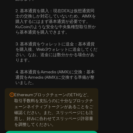
2.
基本通貨を購入：
現在DEXは仮想通貨同
士の交換しか対応していないため、AIMXを
購入するにはまず基本通貨が必要です。
KuCoinのような安全な中央集権型取引所か
ら
基本通貨を購入
できます。
3.
基本通貨をウォレットに送金：
基本通貨
を購入後、Web3ウォレットに送金してくだ
さい。なお、送金には数分かかる場合があ
ります。
4.
基本通貨をAimedis (AIMX)に交換：
基本
通貨をAimedis (AIMX)に交換する準備が整
いました。
EthereumブロックチェーンのETHなど、
取引手数料を支払うのに十分なブロックチ
ェーンネイティブトークンがあることをご
確認ください。また、スリッページにも注
意し、好みに合わせてスリッページ許容量
を調整してください。