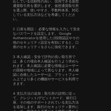
応している信頼性の高い、信用できる仮想
通貨取引所を選択します。仮想通貨取引所
を選ぶ際、使いやすさ、手数料体系、対応
している支払方法などを考慮してくださ
い。
2.
口座を開設：
必要な情報を入力して安全
なパスワードを設定します。
Google
Authenticatorを使用した2段階認証
やその
他のセキュリティ設定を有効にすると、口
座のセキュリティをさらに強化できます。
3.
本人確認：
安全で評判の良い取引所で
は、多くの場合
本人確認
を行うよう求めら
れます。本人確認に必要な情報はユーザー
の国籍や地域によって異なります。本人確
認に合格したユーザーは、プラットフォー
ム上でより多くの機能やサービスを利用で
きます。
4.
支払方法の追加：
取引所の説明に従っ
て、クレジット/デビットカード、銀行口
座、その他のサポートされている支払方法
を追加します。銀行のセキュリティ要件に