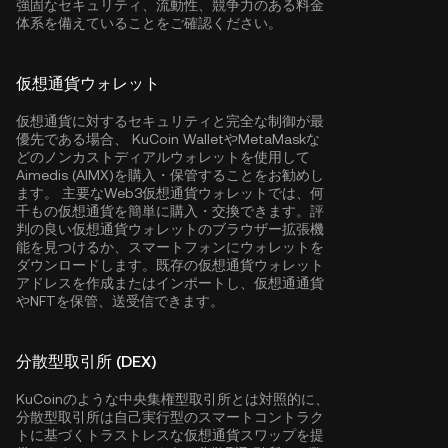
強固なセキュリティ、流動性、競争力のある料金
体系を備えていることをご確認ください。
仮想通貨ウォレット
仮想通貨に対するセキュリティと完全な制御が最
優先である場合、
KuCoin Wallet
やMetaMaskな
どのノンカストディアルウォレットを使用して
Aimedis (AIMX)を購入・保管することをお勧めし
ます。 主要なWeb3仮想通貨ウォレットでは、何
千もの仮想通貨を簡単に購入・交換できます。評
判の良い仮想通貨ウォレットのブラウザー拡張機
能を見つけるか、スマートフォンにウォレットを
ダウンロードします。既存の仮想通貨ウォレット
アドレスを作成またはインポートし、仮想通通貨
やNFTを保管、送受信できます。
分散型取引所 (DEX)
KuCoinのような中央集権型取引所とは対照的に、
分散型取引所は自己実行型のスマートコントラク
トに基づくトラストレスな仮想通貨スワップを提