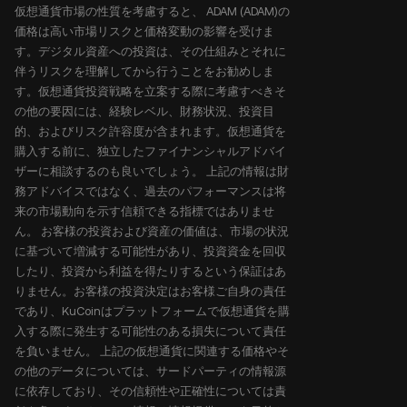
仮想通貨市場の性質を考慮すると、 ADAM (ADAM)の
価格は高い市場リスクと価格変動の影響を受けま
す。デジタル資産への投資は、その仕組みとそれに
伴うリスクを理解してから行うことをお勧めしま
す。仮想通貨投資戦略を立案する際に考慮すべきそ
の他の要因には、経験レベル、財務状況、投資目
的、およびリスク許容度が含まれます。仮想通貨を
購入する前に、独立したファイナンシャルアドバイ
ザーに相談するのも良いでしょう。 上記の情報は財
務アドバイスではなく、過去のパフォーマンスは将
来の市場動向を示す信頼できる指標ではありませ
ん。 お客様の投資および資産の価値は、市場の状況
に基づいて増減する可能性があり、投資資金を回収
したり、投資から利益を得たりするという保証はあ
りません。お客様の投資決定はお客様ご自身の責任
であり、KuCoinはプラットフォームで仮想通貨を購
入する際に発生する可能性のある損失について責任
を負いません。 上記の仮想通貨に関連する価格やそ
の他のデータについては、サードパーティの情報源
に依存しており、その信頼性や正確性については責