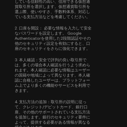
している信頼性の高い、信用できる仮想通
貨取引所を選択します。仮想通貨取引所を
選ぶ際、使いやすさ、手数料体系、対応し
ている支払方法などを考慮してください。
2.
口座を開設：
必要な情報を入力して安全
なパスワードを設定します。
Google
Authenticatorを使用した2段階認証
やその
他のセキュリティ設定を有効にすると、口
座のセキュリティをさらに強化できます。
3.
本人確認：
安全で評判の良い取引所で
は、多くの場合
本人確認
を行うよう求めら
れます。本人確認に必要な情報はユーザー
の国籍や地域によって異なります。本人確
認に合格したユーザーは、プラットフォー
ム上でより多くの機能やサービスを利用で
きます。
4.
支払方法の追加：
取引所の説明に従っ
て、クレジット/デビットカード、銀行口
座、その他のサポートされている支払方法
を追加します。銀行のセキュリティ要件に
よって、提供する必要がある情報が異なる