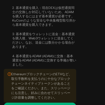
2.
基本通貨を購入：
現在DEXは仮想通貨同
士の交換しか対応していないため、ADAM
を購入するにはまず基本通貨が必要です。
KuCoinのような安全な中央集権型取引所か
ら
基本通貨を購入
できます。
3.
基本通貨をウォレットに送金：
基本通貨
を購入後、Web3ウォレットに送金してく
ださい。なお、送金には数分かかる場合が
あります。
4.
基本通貨をADAM (ADAM)に交換：
基本
通貨をADAM (ADAM)に交換する準備が整い
ました。
EthereumブロックチェーンのETHなど、
取引手数料を支払うのに十分なブロック
チェーンネイティブトークンがあること
をご確認ください。また、スリッページ
にも注意し、好みに合わせてスリッペー
ジ許容量を調整してください。