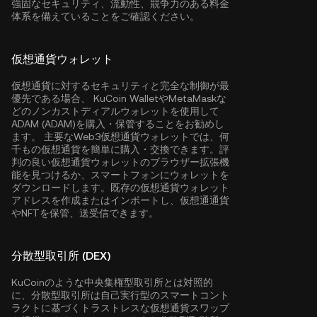
強固なセキュリティ、流動性、競争力のある料金
体系を備えていることをご確認ください。
仮想通貨ウォレット
仮想通貨に対するセキュリティと完全な制御が最
優先である場合、
KuCoin Wallet
やMetaMaskな
どのノンカストディアルウォレットを使用して
ADAM (ADAM)を購入・保管することをお勧めし
ます。 主要なWeb3仮想通貨ウォレットでは、何
千もの仮想通貨を簡単に購入・交換できます。評
判の良い仮想通貨ウォレットのブラウザー拡張機
能を見つけるか、スマートフォンにウォレットを
ダウンロードします。既存の仮想通貨ウォレット
アドレスを作成またはインポートし、仮想通通貨
やNFTを保管、送受信できます。
分散型取引所 (DEX)
KuCoinのような中央集権型取引所とは対照的
に、分散型取引所は自己実行型のスマートコント
ラクトに基づくトラストレスな仮想通貨スワップ