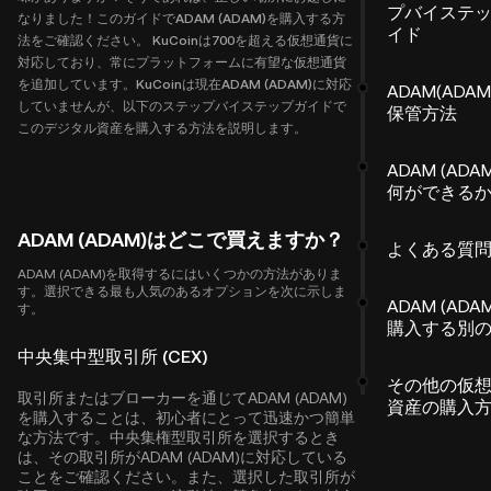
プバイステ
なりました！このガイドでADAM (ADAM)を購入する方
イド
法をご確認ください。 KuCoinは700を超える仮想通貨に
対応しており、常にプラットフォームに有望な仮想通貨
を追加しています。KuCoinは現在ADAM (ADAM)に対応
ADAM(ADAM
していませんが、以下のステップバイステップガイドで
保管方法
このデジタル資産を購入する方法を説明します。
ADAM (ADA
何ができる
ADAM (ADAM)はどこで買えますか？
よくある質
ADAM (ADAM)を取得するにはいくつかの方法がありま
す。選択できる最も人気のあるオプションを次に示しま
ADAM (ADA
す。
購入する別
中央集中型取引所 (CEX)
その他の仮
取引所またはブローカーを通じてADAM (ADAM)
資産の購入
を購入することは、初心者にとって迅速かつ簡単
な方法です。中央集権型取引所を選択するとき
は、その取引所がADAM (ADAM)に対応している
ことをご確認ください。また、選択した取引所が