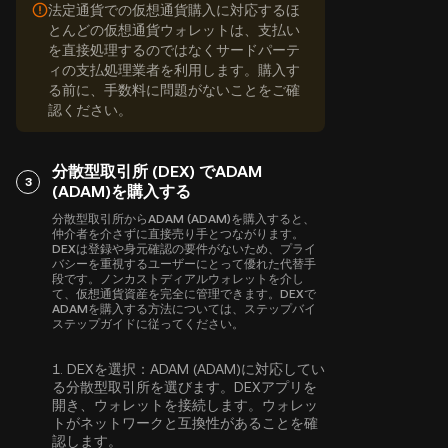
法定通貨での仮想通貨購入に対応するほ
とんどの仮想通貨ウォレットは、支払い
を直接処理するのではなくサードパーテ
ィの支払処理業者を利用します。購入す
る前に、手数料に問題がないことをご確
認ください。
分散型取引所 (DEX) でADAM
3
(ADAM)を購入する
分散型取引所からADAM (ADAM)を購入すると、
仲介者を介さずに直接売り手とつながります。
DEXは登録や身元確認の要件がないため、プライ
バシーを重視するユーザーにとって優れた代替手
段です。ノンカストディアルウォレットを介し
て、仮想通貨資産を完全に管理できます。DEXで
ADAMを購入する方法については、ステップバイ
ステップガイドに従ってください。
1.
DEXを選択：
ADAM (ADAM)に対応してい
る分散型取引所を選びます。DEXアプリを
開き、ウォレットを接続します。ウォレッ
トがネットワークと互換性があることを確
認します。