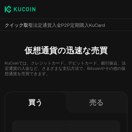
クイック取引
法定通貨入金
P2P
定期購入
KuCard
仮想通貨の迅速な売買
KuCoinでは、クレジットカード、デビットカード、銀行振込、法
定通貨の入金など、さまざまな支払方法で、Bitcoinやその他の仮
想通貨を売買できます。
買う
売る