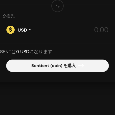
交換先
USD
 SENTは
0 USD
になります
Sentient (coin) を購入