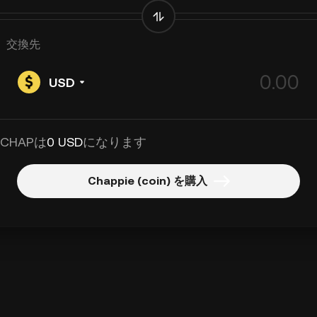
交換先
USD
 CHAPは
0 USD
になります
Chappie (coin) を購入